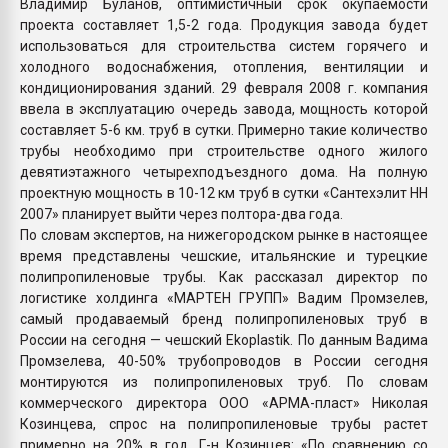
Владимир Буланов, оптимистичный срок окупаемости
проекта составляет 1,5-2 года. Продукция завода будет
использоваться для строительства систем горячего и
холодного водоснабжения, отопления, вентиляции и
кондиционирования зданий. 29 февраля 2008 г. компания
ввела в эксплуатацию очередь завода, мощность которой
составляет 5-6 км. труб в сутки. Примерно такие количество
трубы необходимо при строительстве одного жилого
девятиэтажного четырехподъездного дома. На полную
проектную мощность в 10-12 км труб в сутки «Сантехэлит НН
2007» планирует выйти через полтора-два года.
По словам экспертов, на нижегородском рынке в настоящее
время представлены чешские, итальянские и турецкие
полипропиленовые трубы. Как рассказал директор по
логистике холдинга «МАРТЕН ГРУПП» Вадим Промзелев,
самый продаваемый бренд полипропиленовых труб в
России на сегодня — чешский Ekoplastik. По данным Вадима
Промзелева, 40-50% трубопроводов в России сегодня
монтируются из полипропиленовых труб. По словам
коммерческого директора ООО «АРМА-пласт» Николая
Козинцева, спрос на полипропиленовые трубы растет
примерно на 20% в год. Г-н Козинцев: «По сравнению со