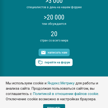
>3 000
специалистов в день на нашем форуме
>20 000
тем обсуждается
20
стран со всего мира
написать нам
перейти на форум
Мы используем cookie и
Яндекс.Метрику
для работы и
ПластЭксперт © 2006. Все права защищены
анализа сайта. Продолжая пользоваться сайтом, вы
Разрешается копирование материалов сайта с обязательной
ссылкой на www.e-plastic.ru
соглашаетесь с
Политикой в отношении файлов cookie
.
Отключение cookie возможно в настройках браузера.
Разработка сайта