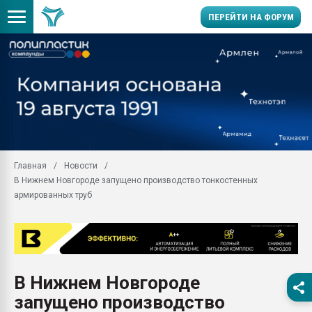
ПЕРЕЙТИ НА ФОРУМ
Помощь в подборе мат
Вакуум-формовочные 
ближайшее подмосковье
Подмосковье, Москва
28.07.2026 Автоматиза
первый план в перераб
Главная
Новости
пластмасс
В Нижнем Новгороде запущено производство тонкостенных
28.07.2026 "Техноникол
армированных труб
ситуацией на строител
Всё, что касается выду
бутылок
Материал поверхности 
вакуумного формовани
В Нижнем Новгороде
запущено производство
Продам отходы Компо
поликарбоната и АБС-п