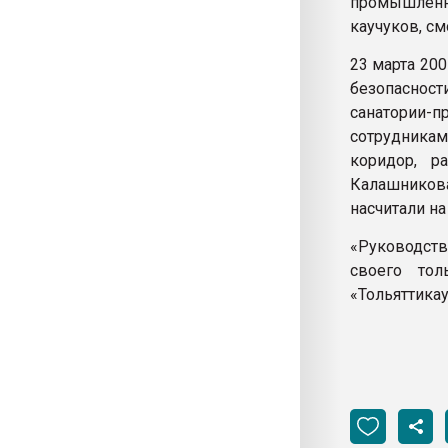
промышленн
каучуков, см
23 марта 200
безопасност
санатории-п
сотрудникам
коридор, р
Калашников
насчитали на
«Руководств
своего тол
«Тольяттикау