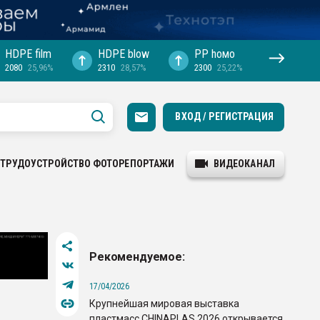
HDPE film
HDPE blow
PP hомо
2080
25,96%
2310
28,57%
2300
25,22%
ВХОД / РЕГИСТРАЦИЯ
ТРУДОУСТРОЙСТВО
ФОТОРЕПОРТАЖИ
ВИДЕОКАНАЛ
Рекомендуемое:
17/04/2026
Крупнейшая мировая выставка
пластмасс CHINAPLAS 2026 открывается