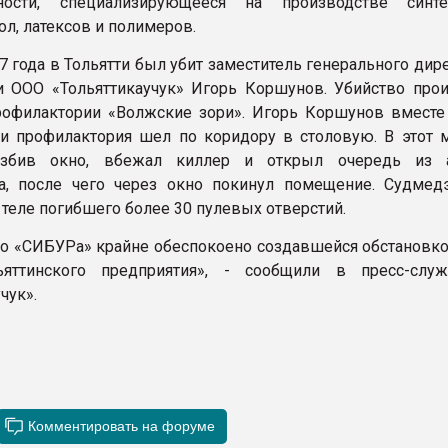
ости, специализирующееся на производстве синтет
ол, латексов и полимеров.
7 года в Тольятти был убит заместитель генерального дир
и ООО «Тольяттикаучук» Игорь Коршунов. Убийство про
рофилактории «Волжские зори». Игорь Коршунов вместе
и профилактория шел по коридору в столовую. В этот 
азбив окно, вбежал киллер и открыл очередь из а
а, после чего через окно покинул помещение. Судмед
 теле погибшего более 30 пулевых отверстий.
о «СИБУРа» крайне обеспокоено создавшейся обстановко
ьяттинского предприятия», - сообщили в пресс-сл
чук».