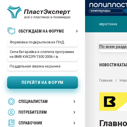
евро/тонна
Продажа готового бизн
ОБСУЖДАЕМ НА ФОРУМЕ
производство SPC лам
цикла
Формовка подкрылков из ПНД
29.07.2026 ФРП помог 
Села батарейка и слетела программа
заводу пластмасс" зах
на BMB KW22PI/1300 2006 г.в.
ППЭ
НОВОСТИ
КАТА
Поддельная смазка на рынке
Помощь в подборе мат
Вакуум-формовочные 
Главная
Нов
ПЕРЕЙТИ НА ФОРУМ
ближайшее подмосковье
Подмосковье, Москва
28.07.2026 Автоматиза
СПЕЦИАЛИСТАМ
первый план в перераб
пластмасс
ПОТРЕБИТЕЛЯМ
28.07.2026 "Техноникол
Главно
ситуацией на строител
СПРАВОЧНИК