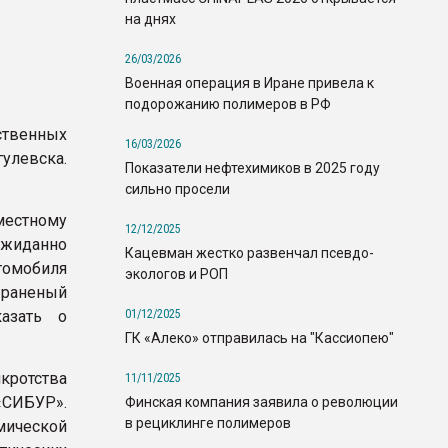
на днях
26/03/2026
Военная операция в Иране привела к
подорожанию полимеров в РФ
твенных
16/03/2026
улевска.
Показатели нефтехимиков в 2025 году
сильно просели
местному
12/12/2025
ожиданно
Кацевман жестко развенчал псевдо-
томобиля
экологов и РОП
 раненый
01/12/2025
азать о
ГК «Алеко» отправилась на "Кассиопею"
кротства
11/11/2025
СИБУР».
Финская компания заявила о революции
в рециклинге полимеров
ической