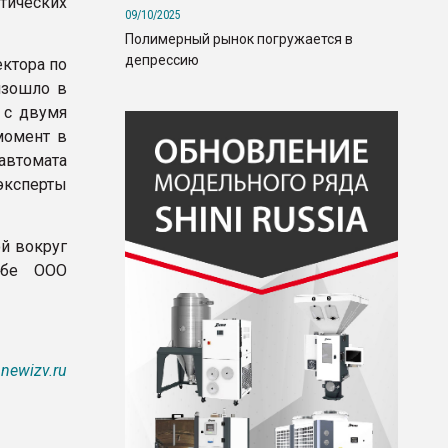
ических
09/10/2025
Полимерный рынок погружается в
депрессию
ектора по
изошло в
 с двумя
момент в
втомата
эксперты
й вокруг
ужбе ООО
newizv.ru