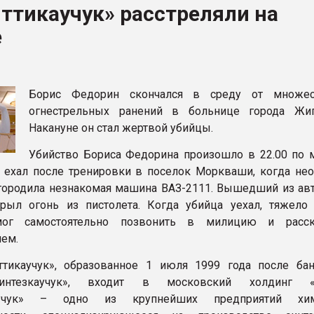
ттикаучук» расстреляли на
ва ПЭТ
е
ФОРУМ
Борис Федорин скончался в среду от множес
огнестрельных ранений в больнице города Жиг
Накануне он стал жертвой убийцы.
Убийство Бориса Федорина произошло в 22.00 по 
 ехал после тренировки в поселок Моркваши, когда не
городила незнакомая машина ВАЗ-2111. Вышедший из ав
рыл огонь из пистолета. Когда убийца уехал, тяжело
мог самостоятельно позвонить в милицию и расск
ем.
тикаучук», образованное 1 июля 1999 года после бан
интезкаучук», входит в московский холдинг «
каучук» – одно из крупнейших предприятий хим