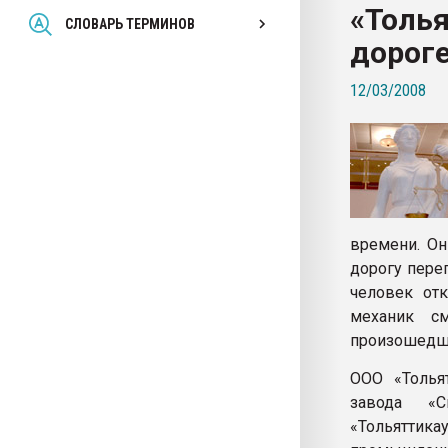
«Толья
Всё, что касается выду
СЛОВАРЬ ТЕРМИНОВ
бутылок
дорог
12/03/2008
ПЕРЕЙТИ НА 
времени. Он
дорогу пере
человек отк
механик с
произошедш
ООО «Тольят
завода «С
«Тольятти