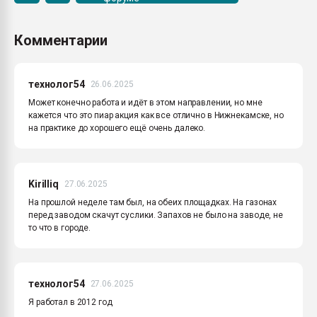
Комментарии
технолог54
26.06.2025
Может конечно работа и идёт в этом направлении, но мне
кажется что это пиар акция как все отлично в Нижнекамске, но
на практике до хорошего ещё очень далеко.
Kirilliq
27.06.2025
На прошлой неделе там был, на обеих площадках. На газонах
перед заводом скачут суслики. Запахов не было на заводе, не
то что в городе.
технолог54
27.06.2025
Я работал в 2012 год