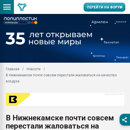
ПЕРЕЙТИ НА ФОРУМ
Помощь в подборе мат
Вакуум-формовочные 
ближайшее подмосковье
Подмосковье, Москва
28.07.2026 Автоматиза
первый план в перераб
Главная
Новости
пластмасс
В Нижнекамске почти совсем перестали жаловаться на качество
28.07.2026 "Техноникол
воздуха
ситуацией на строител
Всё, что касается выду
бутылок
Материал поверхности 
вакуумного формовани
В Нижнекамске почти совсем
перестали жаловаться на
Продам отходы Компо
поликарбоната и АБС-п