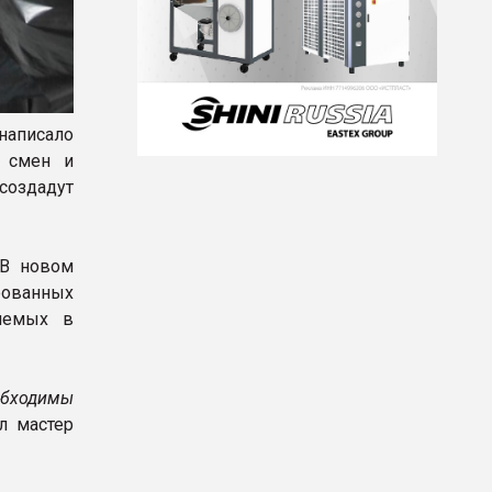
написало
о смен и
создадут
 В новом
рованных
яемых в
обходимы
л мастер