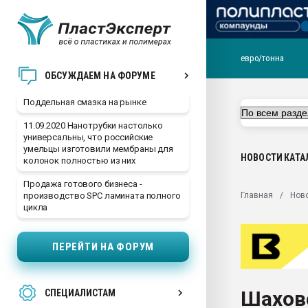
евро/тонна
Помощь в подборе мат
ОБСУЖДАЕМ НА ФОРУМЕ
Вакуум-формовочные 
Поддельная смазка на рынке
ближайшее подмосковье
Подмосковье, Москва
11.09.2020 Нанотрубки настолько
универсальны, что российские
28.07.2026 Автоматиза
умельцы изготовили мембраны для
первый план в перераб
НОВОСТИ
КАТА
колонок полностью из них
пластмасс
Продажа готового бизнеса -
28.07.2026 "Техноникол
Главная
Нов
производство SPC ламината полного
ситуацией на строител
цикла
Всё, что касается выду
бутылок
ПЕРЕЙТИ НА ФОРУМ
Материал поверхности 
вакуумного формовани
Шахов
СПЕЦИАЛИСТАМ
Продам отходы Компо
поликарбоната и АБС-п