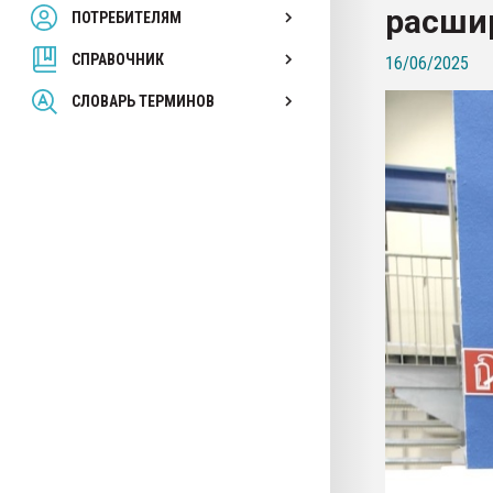
расши
ПОТРЕБИТЕЛЯМ
Armaloy PC/ABS-1IM че
СПРАВОЧНИК
16/06/2025
ПЕРЕЙТИ НА 
СЛОВАРЬ ТЕРМИНОВ