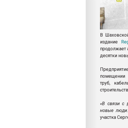
В Шаховской
издание
Re
продолжает 
десятки новы
Предприяти
помещении 
труб, кабе
строительст
«В связи с 
новые люди
участка Серг