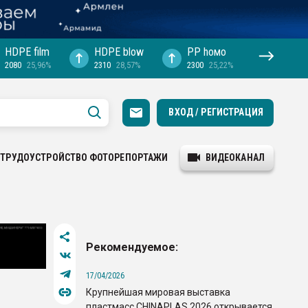
HDPE film
HDPE blow
PP hомо
2080
25,96%
2310
28,57%
2300
25,22%
ВХОД / РЕГИСТРАЦИЯ
ТРУДОУСТРОЙСТВО
ФОТОРЕПОРТАЖИ
ВИДЕОКАНАЛ
Рекомендуемое:
17/04/2026
Крупнейшая мировая выставка
пластмасс CHINAPLAS 2026 открывается