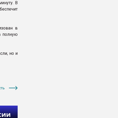
инуту. В
беспечит
изован в
а полную
сли, но и
сть