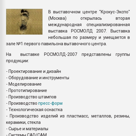
Всё, что касается выду
бутылок
В выставочном центре "Крокус-Экспо"
(Москва) открылась вторая
международная специализированная
ПЕРЕЙТИ НА 
выставка РОСМОЛД 2007. Выставка
небольшая по размеру и умещается в
зале №1 первого павильона вытавочного центра.
На выставке РОСМОЛД-2007 представлены группы
продукции:
- Проектирование и дизайн
- Оборудование и инструменты
- Моделирование
- Прототипирование
- Производство штампов
- Производство
пресс-форм
- Технологическая оснастка
- Производство изделий из пластмасс, металлов, резины,
керамики, стекла
- Сырье и материалы
- Системы СAD/CAM