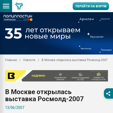
ПЕРЕЙТИ НА ФОРУМ
Продажа готового бизн
производство SPC лам
цикла
29.07.2026 ФРП помог 
заводу пластмасс" зах
ППЭ
Главная
Новости
В Москве открылась выставка Росмолд-2007
Помощь в подборе мат
Вакуум-формовочные 
ближайшее подмосковье
Подмосковье, Москва
28.07.2026 Автоматиза
В Москве открылась
первый план в перераб
пластмасс
выставка Росмолд-2007
28.07.2026 "Техноникол
13/06/2007
ситуацией на строител