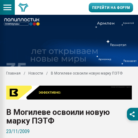
ПЕРЕЙТИ НА ФОРУМ
Продажа готового бизн
производство SPC лам
цикла
29.07.2026 ФРП помог 
заводу пластмасс" зах
ППЭ
Главная
Новости
В Могилеве освоили новую марку ПЭТФ
Помощь в подборе мат
Вакуум-формовочные 
ближайшее подмосковье
Подмосковье, Москва
28.07.2026 Автоматиза
В Могилеве освоили новую
первый план в перераб
пластмасс
марку ПЭТФ
28.07.2026 "Техноникол
23/11/2009
ситуацией на строител