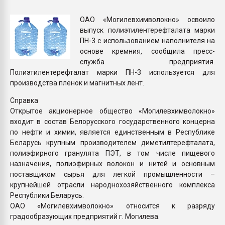
Всё, что касается выду
бутылок
ОАО «Могилевхимволокно» освоило
выпуск полиэтилентерефталата марки
ПН-3 с использованием наполнителя на
ПЕРЕЙТИ НА 
основе кремния, сообщила пресс-
служба предприятия.
Полиэтилентерефталат марки ПН-3 используется для
производства пленок и магнитных лент.
Справка
Открытое акционерное общество «Могилевхимволокно»
входит в состав Белорусского государственного концерна
по нефти и химии, является единственным в Республике
Беларусь крупным производителем диметилтерефталата,
полиэфирного гранулята ПЭТ, в том числе пищевого
назначения, полиэфирных волокон и нитей и основным
поставщиком сырья для легкой промышленности –
крупнейшей отрасли народнохозяйственного комплекса
Республики Беларусь.
ОАО «Могилевхимволокно» относится к разряду
градообразующих предприятий г. Могилева.