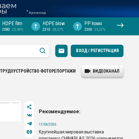
HDPE film
HDPE blow
PP hомо
2080
25,96%
2310
28,57%
2300
25,22%
ВХОД / РЕГИСТРАЦИЯ
ТРУДОУСТРОЙСТВО
ФОТОРЕПОРТАЖИ
ВИДЕОКАНАЛ
Рекомендуемое:
17/04/2026
Крупнейшая мировая выставка
пластмасс CHINAPLAS 2026 открывается