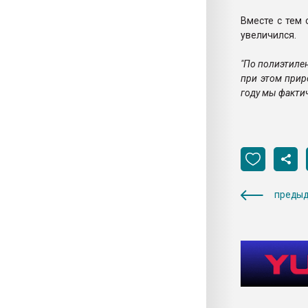
Вместе с тем 
увеличился.
"По полиэтилен
при этом прир
году мы фактич
предыд