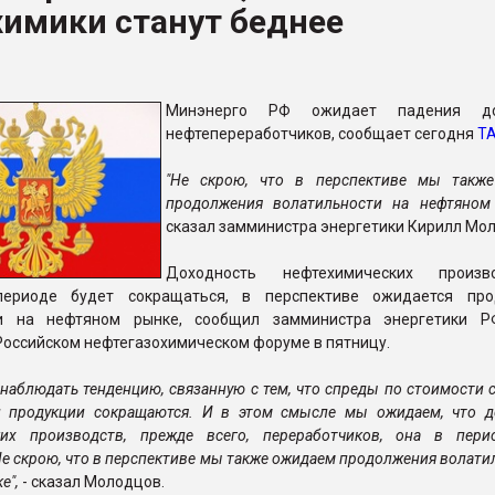
химики станут беднее
я
ФОРУМ
Минэнерго РФ ожидает падения до
нефтепереработчиков, сообщает сегодня
Т
"Не скрою, что в перспективе мы такж
продолжения волатильности на нефтяном
сказал замминистра энергетики Кирилл Мо
Доходность нефтехимических произ
ериоде будет сокращаться, в перспективе ожидается про
ти на нефтяном рынке, сообщил замминистра энергетики Р
оссийском нефтегазохимическом форуме в пятницу.
наблюдать тенденцию, связанную с тем, что спреды по стоимости 
й продукции сокращаются. И в этом смысле мы ожидаем, что д
ких производств, прежде всего, переработчиков, она в пери
Не скрою, что в перспективе мы также ожидаем продолжения волати
е",
- сказал Молодцов.