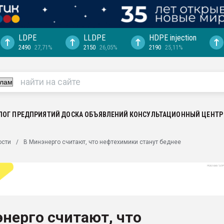
LDPE
LLDPE
HDPE injection
2490
27,71%
2150
26,05%
2190
25,11%
"Ижевскому
ватить рынок
ериала
машины:
, с.-в.
ЛОГ ПРЕДПРИЯТИЙ
ДОСКА ОБЪЯВЛЕНИЙ
КОНСУЛЬТАЦИОННЫЙ ЦЕНТР
ция выходит на
ости
В Минэнерго считают, что нефтехимики станут беднее
отке
ь" довольна
ьном рынке
ва ПЭТ
нерго считают, что
пуансона для