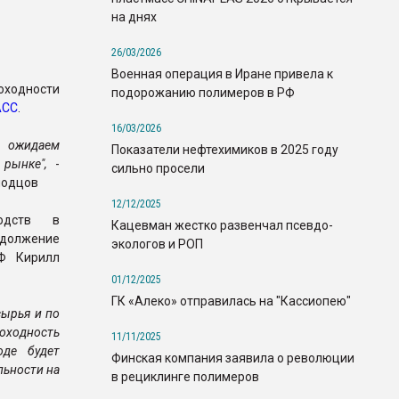
на днях
26/03/2026
Военная операция в Иране привела к
ходности
подорожанию полимеров в РФ
АСС
.
16/03/2026
е ожидаем
Показатели нефтехимиков в 2025 году
 рынке",
-
сильно просели
лодцов
12/12/2025
водств в
Кацевман жестко развенчал псевдо-
должение
экологов и РОП
Ф Кирилл
01/12/2025
ГК «Алеко» отправилась на "Кассиопею"
сырья и по
оходность
11/11/2025
оде будет
Финская компания заявила о революции
льности на
в рециклинге полимеров