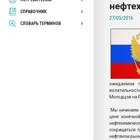
нефте
вакуумного формовани
СПРАВОЧНИК
27/05/2016
ПЕРЕЙТИ НА 
СЛОВАРЬ ТЕРМИНОВ
ожидаемом п
волатильнос
Молодцов на Р
"Мы начинаем 
цене конечно
нефтехимичес
сокращаться. 
нефтяном рынк