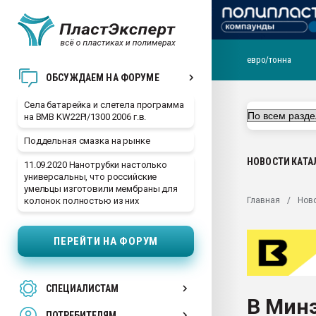
евро/тонна
29.07.2026 ФРП помог 
ОБСУЖДАЕМ НА ФОРУМЕ
заводу пластмасс" зах
ППЭ
Села батарейка и слетела программа
на BMB KW22PI/1300 2006 г.в.
Помощь в подборе мат
Поддельная смазка на рынке
Вакуум-формовочные 
ближайшее подмосковье
НОВОСТИ
КАТА
11.09.2020 Нанотрубки настолько
Подмосковье, Москва
универсальны, что российские
умельцы изготовили мембраны для
28.07.2026 Автоматиза
Главная
Нов
колонок полностью из них
первый план в перераб
пластмасс
ПЕРЕЙТИ НА ФОРУМ
28.07.2026 "Техноникол
ситуацией на строител
Всё, что касается выду
СПЕЦИАЛИСТАМ
бутылок
В Минэ
ПОТРЕБИТЕЛЯМ
Материал поверхности 