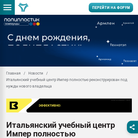
ПЕРЕЙТИ НА ФОРУМ
Продажа готового бизн
производство SPC лам
цикла
29.07.2026 ФРП помог 
заводу пластмасс" зах
ППЭ
Главная
Новости
Помощь в подборе мат
Итальянский учебный центр Импер полностью реконструирован под
Вакуум-формовочные 
нужды нового владельца
ближайшее подмосковье
Подмосковье, Москва
28.07.2026 Автоматиза
первый план в перераб
пластмасс
Итальянский учебный центр
28.07.2026 "Техноникол
Импер полностью
ситуацией на строител