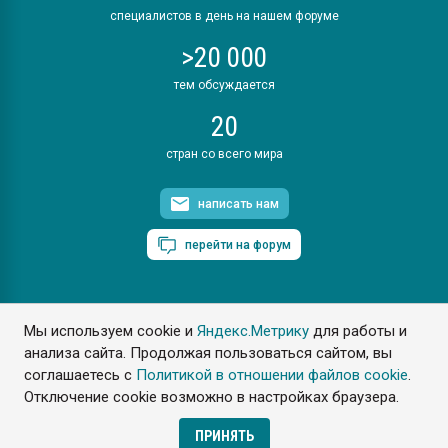
специалистов в день на нашем форуме
>20 000
тем обсуждается
20
стран со всего мира
написать нам
перейти на форум
Мы используем cookie и
Яндекс.Метрику
для работы и
ПластЭксперт © 2006. Все права защищены
анализа сайта. Продолжая пользоваться сайтом, вы
Разрешается копирование материалов сайта с обязательной
ссылкой на www.e-plastic.ru
соглашаетесь с
Политикой в отношении файлов cookie
.
Отключение cookie возможно в настройках браузера.
Разработка сайта
ПРИНЯТЬ