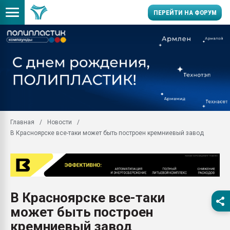
ПЕРЕЙТИ НА ФОРУМ
Продажа готового бизн
производство SPC лам
цикла
29.07.2026 ФРП помог 
заводу пластмасс" зах
ППЭ
Главная
Новости
Помощь в подборе мат
В Красноярске все-таки может быть построен кремниевый завод
Вакуум-формовочные 
ближайшее подмосковье
Подмосковье, Москва
28.07.2026 Автоматиза
первый план в перераб
В Красноярске все-таки
пластмасс
может быть построен
28.07.2026 "Техноникол
ситуацией на строител
кремниевый завод