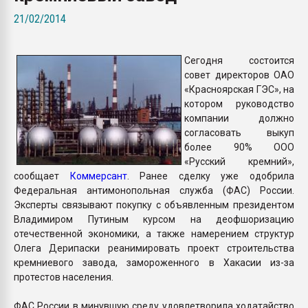
Всё, что касается выду
21/02/2014
бутылок
Сегодня состоится
ПЕРЕЙТИ НА 
совет директоров ОАО
«Красноярская ГЭС», на
котором руководство
компании должно
согласовать выкуп
более 90% ООО
«Русский кремний»,
сообщает
Коммерсант
. Ранее сделку уже одобрила
Федеральная антимонопольная служба (ФАС) России.
Эксперты связывают покупку с объявленным президентом
Владимиром Путиным курсом на деофшоризацию
отечественной экономики, а также намерением структур
Олега Дерипаски реанимировать проект строительства
кремниевого завода, замороженного в Хакасии из-за
протестов населения.
ФАС России в минувшую среду удовлетворила ходатайство