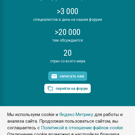
>3 000
специалистов в день на нашем форуме
>20 000
тем обсуждается
20
стран со всего мира
написать нам
перейти на форум
Мы используем cookie и
Яндекс.Метрику
для работы и
ПластЭксперт © 2006. Все права защищены
анализа сайта. Продолжая пользоваться сайтом, вы
Разрешается копирование материалов сайта с обязательной
ссылкой на www.e-plastic.ru
соглашаетесь с
Политикой в отношении файлов cookie
.
Отключение cookie возможно в настройках браузера.
Разработка сайта