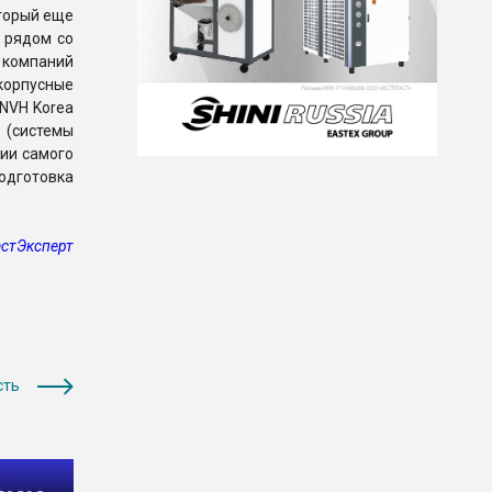
оторый еще
 рядом со
 компаний
(корпусные
 NVH Korea
n (системы
рии самого
подготовка
стЭксперт
сть