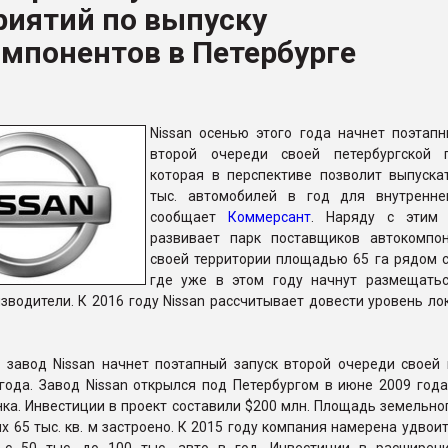
риятий по выпуску
ва ПЭТ
мпонентов в Петербурге
ФОРУМ
Nissan осенью этого года начнет поэтапн
второй очереди своей петербургской 
которая в перспективе позволит выпуска
тыс. автомобилей в год для внутренне
сообщает
Коммерсант
. Наряду с этим 
развивает парк поставщиков автокомпо
своей территории площадью 65 га рядом с
где уже в этом году начнут размещать
зводители. К 2016 году Nissan рассчитывает довести уровень л
й завод Nissan начнет поэтапный запуск второй очереди своей
года. Завод Nissan открылся под Петербургом в июне 2009 года
ка. Инвестиции в проект составили $200 млн. Площадь земельно
них 65 тыс. кв. м застроено. К 2015 году компания намерена удво