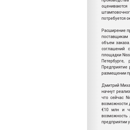
производства
оцениваются 
штамповочног
потребуется ок
Расширение пр
поставщикам 
объем заказа
соглашений 
площадки Niss
Петербурге,
Предприятие 
размещении п
Дмитрий Михай
начнут реализ
что сейчас N
возможности д
€10 млн и ч
возможность 
предприятии у