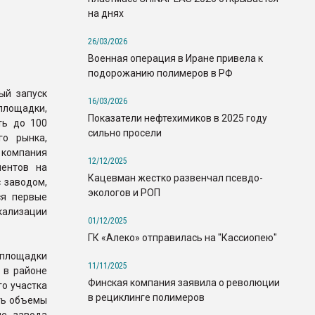
на днях
26/03/2026
Военная операция в Иране привела к
подорожанию полимеров в РФ
ый запуск
16/03/2026
площадки,
Показатели нефтехимиков в 2025 году
ть до 100
сильно просели
го рынка,
компания
12/12/2025
нентов на
Кацевман жестко развенчал псевдо-
 заводом,
экологов и РОП
ся первые
окализации
01/12/2025
ГК «Алеко» отправилась на "Кассиопею"
 площадки
11/11/2025
 в районе
Финская компания заявила о революции
го участка
в рециклинге полимеров
ить объемы