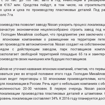
 с 50 тыс. до 100 тыс. авто в год. Инвестиции в расширен
в €167 млн. Средства пойдут, в том числе, на строительст
о цеха и цеха по производству пластиковых деталей. Под р
оло 7 га.
оизводства позволит заводу Nissan ускорить процесс локализаци
зачастую экономически нецелесообразно строить завод под 
. Господин Михайлов сообщил, что предприятие уже заключило 
с японскими компаниями о размещении на территории пете
an производств автокомпонентов. Nissan создает на собственном
 рядом с действующим заводом, парк поставщиков компле
располагает свободной территорией площадью 65 га и заинтер
роизводств своих нынешних или будущих поставщиков.
лов не уточнил названия японских компаний, отметив, что перв
оваться уже во второй половине этого года. Господин Михайлов
issan ведет переговоры с 50 японскими производителями, кот
ля локализации в России. Речь идет о небольших компаниях с о
исленностью 20-30 человек. В первую очередь Nissan расс
локализации производства пластиковых деталей и штамповки. 
ровень локализации составляет 34%. К 2016 году планируется дос