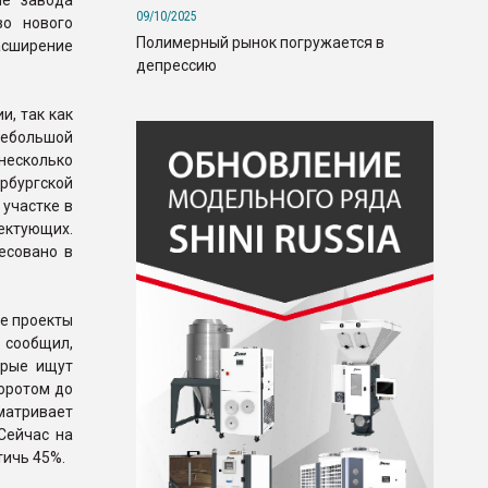
ие завода
09/10/2025
во нового
Полимерный рынок погружается в
асширение
депрессию
и, так как
небольшой
несколько
рбургской
 участке в
ктующих.
есовано в
ые проекты
 сообщил,
орые ищут
боротом до
матривает
Сейчас на
тичь 45%.