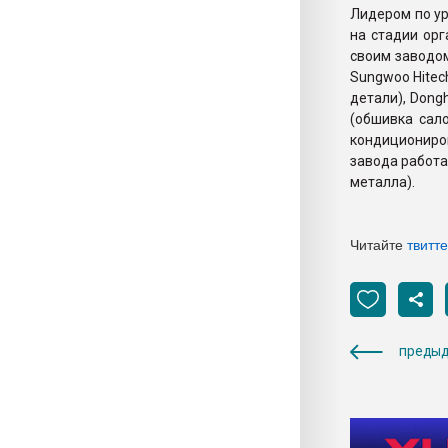
Лидером по ур
на стадии ор
своим заводом
Sungwoo Hitec
детали), Dong
(обшивка сало
кондициониров
завода работа
металла).
Читайте
твитт
предыд