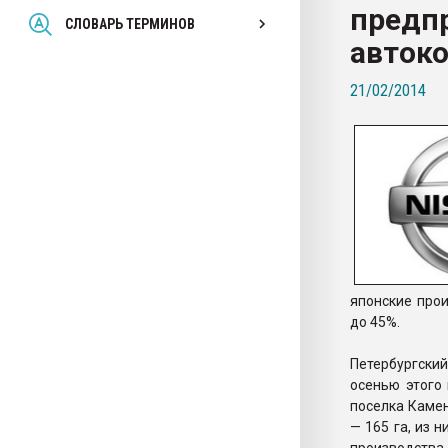
предп
Всё, что касается выду
СЛОВАРЬ ТЕРМИНОВ
бутылок
автоко
21/02/2014
ПЕРЕЙТИ НА 
японские прои
до 45%.
Петербургски
осенью этого 
поселка Камен
— 165 га, из 