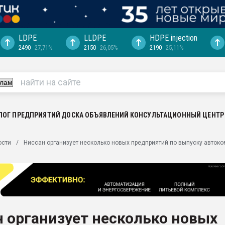
LDPE
LLDPE
HDPE injection
2490
27,71%
2150
26,05%
2190
25,11%
еса -
ината полного
"Ижевскому
ватить рынок
ЛОГ ПРЕДПРИЯТИЙ
ДОСКА ОБЪЯВЛЕНИЙ
КОНСУЛЬТАЦИОННЫЙ ЦЕНТР
ериала
машины:
ости
Ниссан организует несколько новых предприятий по выпуску автоко
, с.-в.
ция выходит на
отке
ь" довольна
 организует несколько новых
ьном рынке