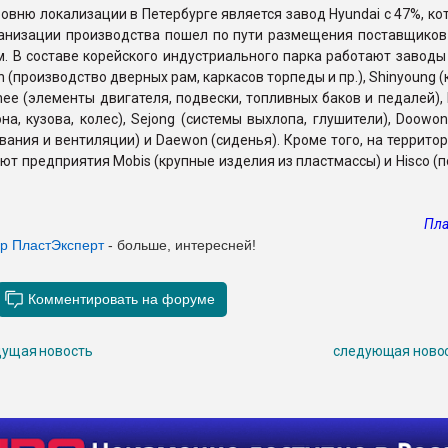
овню локализации в Петербурге является завод Hyundai с 47%, к
ганизации производства пошел по пути размещения поставщиков
. В составе корейского индустриального парка работают заводы
h (производство дверных рам, каркасов торпеды и пр.), Shinyoung 
hee (элементы двигателя, подвески, топливных баков и педалей),
на, кузова, колес), Sejong (системы выхлопа, глушители), Doowo
ания и вентиляции) и Daewon (сиденья). Кроме того, на террито
ют предприятия Mobis (крупные изделия из пластмассы) и Hisco (
Пла
ер ПластЭксперт
- больше, интересней!
ущая новость
следующая ново