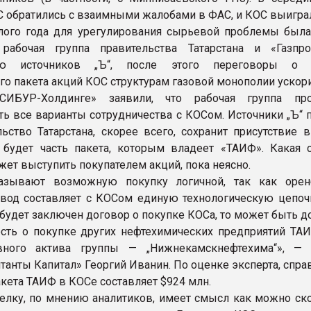
 обратились с взаимными жалобами в ФАС, и КОС выигра
ого года для урегулирования сырьевой проблемы была
 рабочая группа правительства Татарстана и «Газпр
ию источников „Ъ“, после этого переговоры о 
о пакета акций КОС структурам газовой монополии ускори
ИБУР-Холдинге» заявили, что рабочая группа про
ть все варианты сотрудничества с КОСом. Источники „Ъ“ 
льство Татарстана, скорее всего, сохранит присутствие 
 будет часть пакета, которым владеет «ТАИФ». Какая с
жет выступить покупателем акций, пока неясно.
азывают возможную покупку логичной, так как орен
вод составляет с КОСом единую технологическую цепочк
 будет заключен договор о покупке КОСа, то может быть д
сть о покупке других нефтехимических предприятий ТАИ
вного актива группы — „Нижнекамскнефтехима“», — 
нтанты Капитал» Георгий Иванин. По оценке эксперта, спр
акета ТАИФ в КОСе составляет $924 млн.
елку, по мнению аналитиков, имеет смысл как можно ско