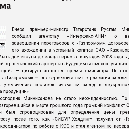
ома
ва ПЭТ
ФОРУМ
Вчера премьер-министр Татарстана Рустам Ми
сообщил агентству «Интерфакс-АНИ» о ве
завершении переговоров с «Газпромом»: договоре
его вхождении в уставный капитал ОАО «Казаньор
быть достигнуты до конца первого полугодия 2008 года. «
ый стратегический партнер, и в будущем возможно увелич
щей», — цитирует агентство премьер-министра. По его
 с «Газпромом» — это серьезный шаг в развитии завода,
к увеличению поставок сырья на завод и двукратно
а продукции».
господина Минниханова не стало неожиданностью. П
разгоревшийся в марте прошлого года громкий конфликт 
и был спровоцирован для определения цены предп
разу после того, как «СИБУР-Холдинг» получил от «Г
координатора по работе с КОС и стал агентом по перера