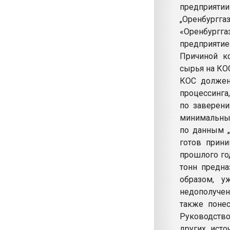
предприятии
„Оренбургга
«Оренбургга
предприятие
Причиной к
сырья на КО
КОС должен
процессинга
по заверен
минимальный
по данным „
готов прини
прошлого год
тонн предна
образом, у
недополучен
также понес
Руководство
других исто