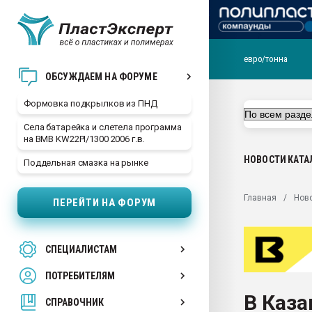
евро/тонна
Продажа готового бизн
ОБСУЖДАЕМ НА ФОРУМЕ
производство SPC лам
цикла
Формовка подкрылков из ПНД
29.07.2026 ФРП помог 
Села батарейка и слетела программа
заводу пластмасс" зах
на BMB KW22PI/1300 2006 г.в.
ППЭ
НОВОСТИ
КАТА
Поддельная смазка на рынке
Помощь в подборе мат
Вакуум-формовочные 
Главная
Нов
ПЕРЕЙТИ НА ФОРУМ
ближайшее подмосковье
Подмосковье, Москва
28.07.2026 Автоматиза
СПЕЦИАЛИСТАМ
первый план в перераб
пластмасс
ПОТРЕБИТЕЛЯМ
28.07.2026 "Техноникол
В Каза
ситуацией на строител
СПРАВОЧНИК