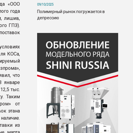
ода «ООО
09/10/2025
лого года
Полимерный рынок погружается в
депрессию
, лишив,
го ГПЗ).
поставок
условиях
для КОСа,
нируемый
азпрома»,
вил, что
В январе
12,5 тыс.
у. Таким
ром» от
вок этана
наличие.
тавки из
не марта