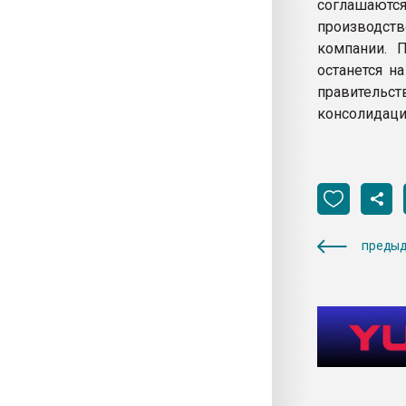
соглашаются
производств
компании. 
останется н
правительст
консолидаци
предыд