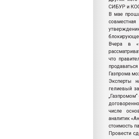
СИБУР и КОС
В мае прошл
совместная
утвержден
блокирующег
Вчера в «С
рассматрива
что правите
продаваться
Газпрома мо
Эксперты н
гелиевый за
„Газпромом“
договоренно
числе осно
аналитик «А
стоимость п
Провести сд