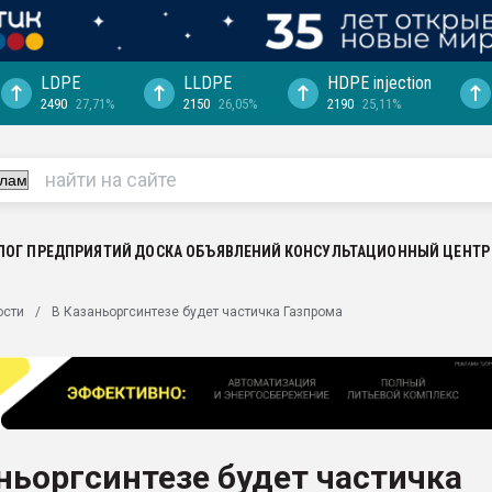
LDPE
LLDPE
HDPE injection
2490
27,71%
2150
26,05%
2190
25,11%
еса -
ината полного
"Ижевскому
ватить рынок
ЛОГ ПРЕДПРИЯТИЙ
ДОСКА ОБЪЯВЛЕНИЙ
КОНСУЛЬТАЦИОННЫЙ ЦЕНТР
ериала
машины:
ости
В Казаньоргсинтезе будет частичка Газпрома
, с.-в.
ция выходит на
отке
ь" довольна
ньоргсинтезе будет частичка
ьном рынке