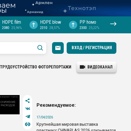
HDPE film
HDPE blow
PP hомо
2080
25,96%
2310
28,57%
2300
25,22%
ВХОД / РЕГИСТРАЦИЯ
ТРУДОУСТРОЙСТВО
ФОТОРЕПОРТАЖИ
ВИДЕОКАНАЛ
Рекомендуемое:
17/04/2026
Крупнейшая мировая выставка
пластмасс CHINAPLAS 2026 открывается