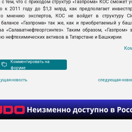
 с тем, что с приходом структур «Газпрома» КОС сможет 
о к 2011 году до $1,3 млрд, как предполагает инвестп
По мнению экспертов, КОС не войдет в структуру С
а балансе «Газпрома» так же, как и приобретаемый у баш
ва «Салаватнефтеоргсинтез». Таким образом, «Газпром» 
ю нефтехимических активов в Татарстане и Башкирии.
Ко
Комментировать на
форуме
ущая новость
следующая ново