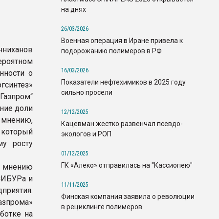
на днях
26/03/2026
Военная операция в Иране привела к
нниханов
подорожанию полимеров в РФ
роятном
16/03/2026
нности о
Показатели нефтехимиков в 2025 году
гсинтез»
сильно просели
„Газпром“
ение доли
12/12/2025
 мнению,
Кацевман жестко развенчал псевдо-
 который
экологов и РОП
му росту
01/12/2025
ГК «Алеко» отправилась на "Кассиопею"
о мнению
СИБУРа и
11/11/2025
риятия.
Финская компания заявила о революции
азпрома»
в рециклинге полимеров
ботке на