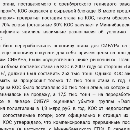
 этана, поставляемого с оренбургского гелиевого зав
зпром“», КОС оказался в сырьевой блокаде. В марте прош
зпром» прекратил поставки этана на КОС, таким образом
 70% сырья (остальные 30% КОС закупает у Миннибаевско
онфликта явились взаимные разногласия об условиях 
С.
 был перерабатывать половину этана для СИБУРа на 
, еще половину покупать для себя, причем цены на этан 
иям СИБУРа, были «существенно ниже рыночных». Пла
 объем поставок этана на КОС в 2007 году со стороны «Г
Ъ“, должен был составить 253 тыс. тонн. Однако КОС зая
мать на процессинг только 12 тыс. тонн этана в год. 
а на КОС было поставлено 30 тыс. тонн этана, из которых 
значалось на продажу, а 17,5 тыс. тонн — на переработк
же в январе СИБУР оценивал убытки группы «Газп
ия полиэтилена в 1,8 млрд руб. в год, КОС от недопоста
 сопоставимые потери, хотя официально и отрицал их 
 КОС утверждало, что компенсировало прерванные пос
чников (в частности, с Миннибаевского ГПЗ). В середи