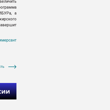
увеличить
рограмма
ИБУРа, а
кирского
завершит
ммерсант
сть