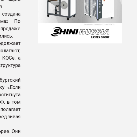
л.
 создана
ома». По
продаже
лись.
должает
полагают,
в КОСе, а
труктура
бургский
у. «Если
остигнута
Ф, в том
полагает
аведливая
рее. Они