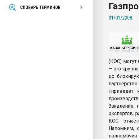
Газпр
Всё, что касается выду
СЛОВАРЬ ТЕРМИНОВ
бутылок
31/01/2008
ПЕРЕЙТИ НА 
(КОС) могут 
— это крупн
до блокирую
партнерство
«приведет 
производств
Заявление 
экспертов, 
КОС отчаст
Напомним, с
полномочия 