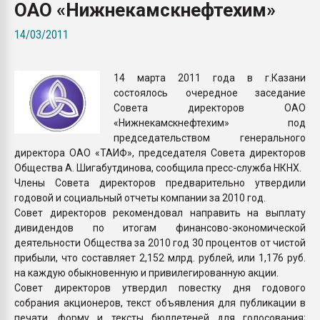
ОАО «Нижнекамскнефтехим»
Armaloy PC/ABS-1IM че
14/03/2011
ПЕРЕЙТИ НА 
14 марта 2011 года в г.Казани
состоялось очередное заседание
Совета директоров ОАО
«Нижнекамскнефтехим» под
председательством генерального
директора ОАО «ТАИФ», председателя Совета директоров
Общества А. Шигабутдинова, сообщила пресс-служба НКНХ.
Члены Совета директоров предварительно утвердили
годовой и социальный отчеты компании за 2010 год.
Совет директоров рекомендовал направить на выплату
дивидендов по итогам финансово-экономической
деятельности Общества за 2010 год 30 процентов от чистой
прибыли, что составляет 2,152 млрд. рублей, или 1,176 руб.
на каждую обыкновенную и привилегированную акции.
Совет директоров утвердил повестку дня годового
собрания акционеров, текст объявления для публикации в
печати, форму и тексты бюллетеней для голосования;