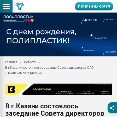
ПЕРЕЙТИ НА ФОРУМ
Помощь в подборе мат
Вакуум-формовочные 
ближайшее подмосковье
Подмосковье, Москва
28.07.2026 Автоматиза
первый план в перераб
Главная
Новости
пластмасс
В г.Казани состоялось заседание Совета директоров ОАО
28.07.2026 "Техноникол
«Нижнекамскнефтехим»
ситуацией на строител
Всё, что касается выду
бутылок
Материал поверхности 
вакуумного формовани
В г.Казани состоялось
заседание Совета директоров
Продам отходы Компо
поликарбоната и АБС-п