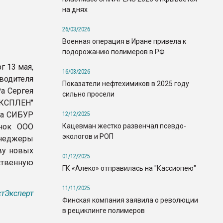
на днях
26/03/2026
Военная операция в Иране привела к
подорожанию полимеров в РФ
г 13 мая,
16/03/2026
водителя
Показатели нефтехимиков в 2025 году
а Сергея
сильно просели
АКСПЛЕН"
да СИБУР
12/12/2025
Кацевман жестко развенчал псевдо-
енок ООО
экологов и РОП
неджеры
ву новых
01/12/2025
ственную
ГК «Алеко» отправилась на "Кассиопею"
11/11/2025
тЭксперт
Финская компания заявила о революции
в рециклинге полимеров