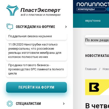
евро/тонна
Помощь в подборе мат
ОБСУЖДАЕМ НА ФОРУМЕ
Вакуум-формовочные 
Поддельная смазка на рынке
ближайшее подмосковье
Подмосковье, Москва
11.09.2020 Нанотрубки настолько
универсальны, что российские
28.07.2026 Автоматиза
умельцы изготовили мембраны для
первый план в перераб
НОВОСТИ
КАТА
колонок полностью из них
пластмасс
Продажа готового бизнеса -
28.07.2026 "Техноникол
Главная
Нов
производство SPC ламината полного
ситуацией на строител
цикла
Всё, что касается выду
бутылок
ПЕРЕЙТИ НА ФОРУМ
Материал поверхности 
вакуумного формовани
В четв
СПЕЦИАЛИСТАМ
Продам отходы Компо
поликарбоната и АБС-п