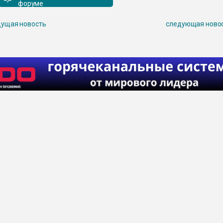
форуме
ущая новость
следующая ново