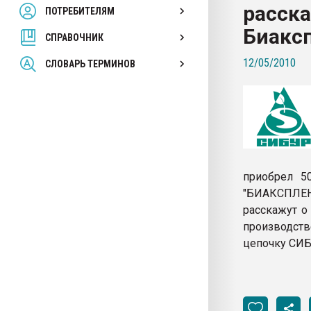
расска
ПОТРЕБИТЕЛЯМ
Armaloy PC/ABS-1IM че
Биакс
СПРАВОЧНИК
ПЕРЕЙТИ НА 
12/05/2010
СЛОВАРЬ ТЕРМИНОВ
приобрел 5
"БИАКСПЛЕН
расскажут о
производст
цепочку СИБ