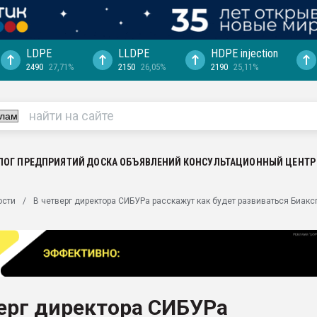
LDPE
LLDPE
HDPE injection
2490
27,71%
2150
26,05%
2190
25,11%
ериала
машины:
, с.-в.
ция выходит на
отке
ЛОГ ПРЕДПРИЯТИЙ
ДОСКА ОБЪЯВЛЕНИЙ
КОНСУЛЬТАЦИОННЫЙ ЦЕНТР
ь" довольна
ости
В четверг директора СИБУРа расскажут как будет развиваться Биакс
ьном рынке
ва ПЭТ
пуансона для
я
ерг директора СИБУРа
зиция
ластика