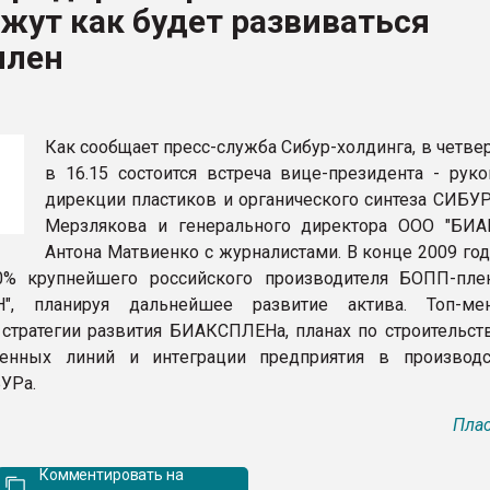
жут как будет развиваться
рный цвет
плен
ФОРУМ
Как сообщает пресс-служба Сибур-холдинга, в четвер
в 16.15 состоится встреча вице-президента - руко
дирекции пластиков и органического синтеза СИБУР
Мерзлякова и генерального директора ООО "БИ
Антона Матвиенко с журналистами. В конце 2009 го
0% крупнейшего российского производителя БОПП-пл
", планируя дальнейшее развитие актива. Топ-ме
 стратегии развития БИАКСПЛЕНа, планах по строительст
венных линий и интеграции предприятия в производ
УРа.
Плас
Комментировать на