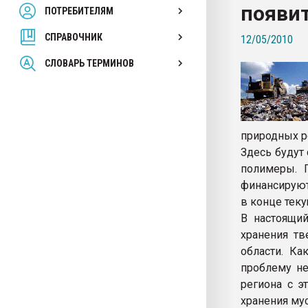
появит
ПОТРЕБИТЕЛЯМ
Armaloy PC/ABS-1IM че
СПРАВОЧНИК
12/05/2010
ПЕРЕЙТИ НА 
СЛОВАРЬ ТЕРМИНОВ
природных р
Здесь будут
полимеры. 
финансируют
в конце теку
В настоящий
хранения тв
области. Ка
проблему не
региона с 
хранения мус