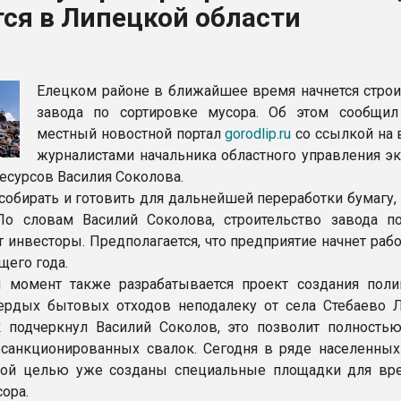
ся в Липецкой области
рный цвет
ФОРУМ
Елецком районе в ближайшее время начнется строи
завода по сортировке мусора. Об этом сообщил
местный новостной портал
gorodlip.ru
со ссылкой на 
журналистами начальника областного управления эк
есурсов Василия Соколова.
 собирать и готовить для дальнейшей переработки бумагу,
По словам Василий Соколова, строительство завода п
 инвесторы. Предполагается, что предприятие начнет раб
щего года.
 момент также разрабатывается проект создания поли
ердых бытовых отходов неподалеку от села Стебаево 
к подчеркнул Василий Соколов, это позволит полность
санкционированных свалок. Сегодня в ряде населенных
этой целью уже созданы специальные площадки для вр
ора.