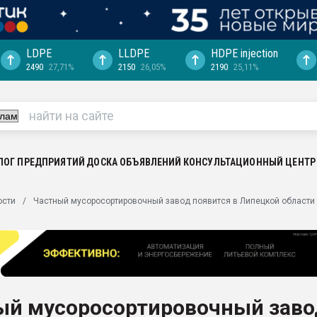
LDPE
LLDPE
HDPE injection
2490
27,71%
2150
26,05%
2190
25,11%
ериала
машины:
, с.-в.
ция выходит на
отке
ЛОГ ПРЕДПРИЯТИЙ
ДОСКА ОБЪЯВЛЕНИЙ
КОНСУЛЬТАЦИОННЫЙ ЦЕНТР
ь" довольна
ости
Частный мусоросортировочный завод появится в Липецкой области
ьном рынке
ва ПЭТ
пуансона для
я
ый мусоросортировочный заво
зиция
ластика