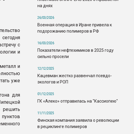
на днях
26/03/2026
Военная операция в Иране привела к
тельство
подорожанию полимеров в РФ
 сегодня
16/03/2026
встречу с
Показатели нефтехимиков в 2025 году
ологии и
сильно просели
 металл и
12/12/2025
олностью
Кацевман жестко развенчал псевдо-
отать уже
экологов и РОП
01/12/2025
гона для
ГК «Алеко» отправилась на "Кассиопею"
Липецкой
ю решить
11/11/2025
 пунктов
Финская компания заявила о революции
еменного
в рециклинге полимеров