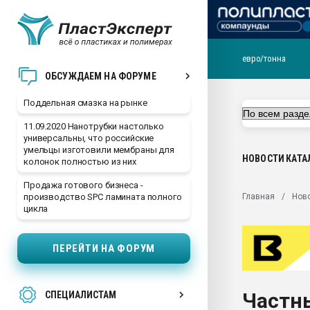
евро/тонна
Помощь в подборе мат
ОБСУЖДАЕМ НА ФОРУМЕ
Вакуум-формовочные 
Поддельная смазка на рынке
ближайшее подмосковье
Подмосковье, Москва
11.09.2020 Нанотрубки настолько
универсальны, что российские
28.07.2026 Автоматиза
умельцы изготовили мембраны для
первый план в перераб
НОВОСТИ
КАТА
колонок полностью из них
пластмасс
Продажа готового бизнеса -
28.07.2026 "Техноникол
Главная
Нов
производство SPC ламината полного
ситуацией на строител
цикла
Всё, что касается выду
бутылок
ПЕРЕЙТИ НА ФОРУМ
Материал поверхности 
вакуумного формовани
Частн
СПЕЦИАЛИСТАМ
Продам отходы Компо
поликарбоната и АБС-п