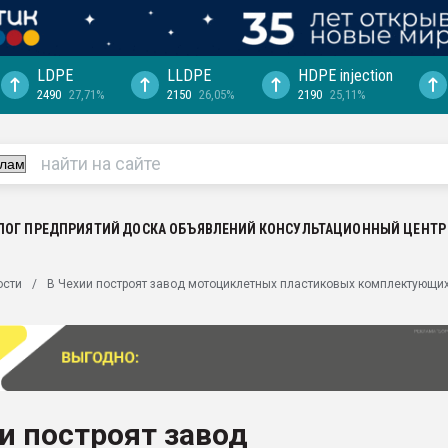
LDPE
LLDPE
HDPE injection
2490
27,71%
2150
26,05%
2190
25,11%
еса -
ината полного
"Ижевскому
ватить рынок
ЛОГ ПРЕДПРИЯТИЙ
ДОСКА ОБЪЯВЛЕНИЙ
КОНСУЛЬТАЦИОННЫЙ ЦЕНТР
ериала
машины:
ости
В Чехии построят завод мотоциклетных пластиковых комплектующи
, с.-в.
ция выходит на
отке
ь" довольна
и построят завод
ьном рынке