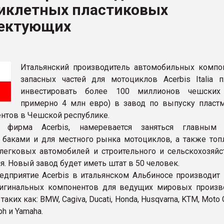
иклетных пластиковых
ва ПЭТ
ектующих
ФОРУМ
Итальянский производитель автомобильных компо
запасных частей для мотоциклов Acerbis Italia п
инвестировать более 100 миллионов чешских
примерно 4 млн евро) в завод по выпуску пласт
нтов в Чешской республике.
я фирма Acerbis, намеревается заняться главным 
баками и для местного рынка мотоциклов, а также то
легковых автомобилей и строительного и сельскохозяйс
. Новый завод будет иметь штат в 50 человек.
едприятие Acerbis в итальянском Альбиносе производит
ригинальных компонентов для ведущих мировых произв
таких как: BMW, Cagiva, Ducati, Honda, Husqvarna, KTM, Moto 
ph и Yamaha.