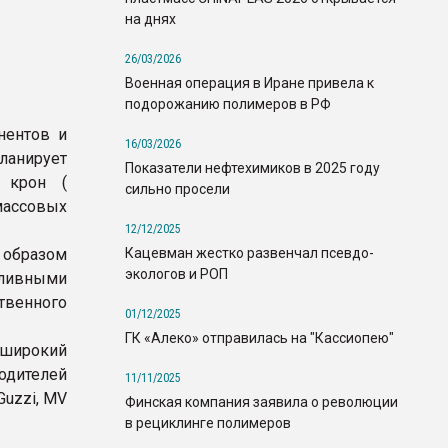
на днях
26/03/2026
Военная операция в Иране привела к
подорожанию полимеров в РФ
нентов и
16/03/2026
ланирует
Показатели нефтехимиков в 2025 году
 крон (
сильно просели
массовых
12/12/2025
Кацевман жестко развенчал псевдо-
образом
экологов и РОП
пливными
твенного
01/12/2025
ГК «Алеко» отправилась на "Кассиопею"
 широкий
одителей
11/11/2025
Guzzi, MV
Финская компания заявила о революции
в рециклинге полимеров