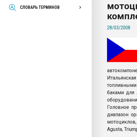
мотоц
Всё, что касается выду
СЛОВАРЬ ТЕРМИНОВ
бутылок
компл
28/03/2008
ПЕРЕЙТИ НА 
автокомпоне
Итальянска
топливными 
баками для 
оборудования
Головное пр
диапазон о
мотоциклов, 
Agusta, Trium