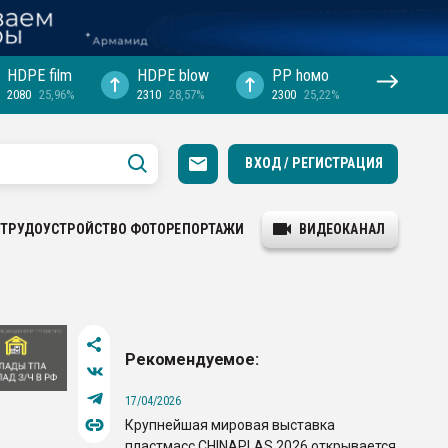
HDPE film
HDPE blow
PP hомо
2080
25,96%
2310
28,57%
2300
25,22%
ВХОД / РЕГИСТРАЦИЯ
ТРУДОУСТРОЙСТВО
ФОТОРЕПОРТАЖИ
ВИДЕОКАНАЛ
Рекомендуемое:
17/04/2026
Крупнейшая мировая выставка
пластмасс CHINAPLAS 2026 открывается