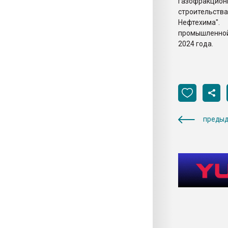
газофракцион
строительств
Нефтехима".
промышленной
2024 года.
предыд