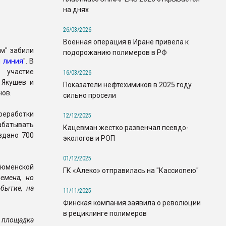
на днях
26/03/2026
Военная операция в Иране привела к
м" забили
подорожанию полимеров в РФ
 линия
". В
 участие
16/03/2026
 Якушев и
Показатели нефтехимиков в 2025 году
нов.
сильно просели
реработки
12/12/2025
батывать
Кацевман жестко развенчал псевдо-
здано 700
экологов и РОП
01/12/2025
Тюменской
ГК «Алеко» отправилась на "Кассиопею"
емена, но
бытие, на
11/11/2025
Финская компания заявила о революции
в рециклинге полимеров
 площадка