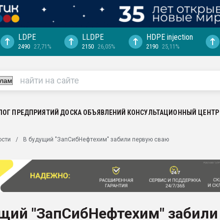
LDPE
LLDPE
HDPE injection
2490
27,71%
2150
26,05%
2190
25,11%
еса -
ината полного
"Ижевскому
ватить рынок
ЛОГ ПРЕДПРИЯТИЙ
ДОСКА ОБЪЯВЛЕНИЙ
КОНСУЛЬТАЦИОННЫЙ ЦЕНТР
ериала
машины:
ости
В будущий "ЗапСибНефтехим" забили первую сваю
, с.-в.
ция выходит на
отке
ь" довольна
ущий "ЗапСибНефтехим" забили
ьном рынке