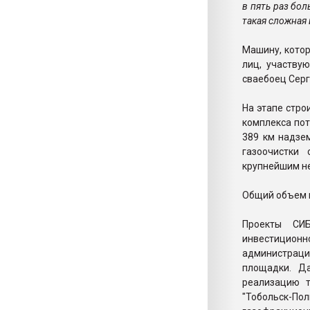
в пять раз бол
такая сложная 
Машину, котор
лиц, участву
сваебоец Серг
На этапе стро
комплекса потр
389 км надзе
газоочистки 
крупнейшим н
Общий объем и
Проекты СИ
инвестиционн
администрац
площадки. Да
реализацию т
"Тобольск-