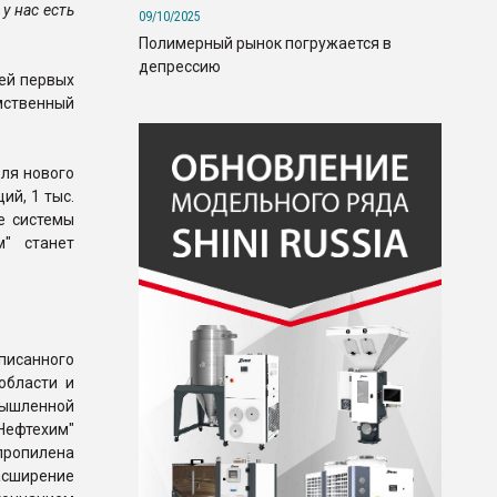
у нас есть
09/10/2025
Полимерный рынок погружается в
депрессию
ей первых
мственный
для нового
ий, 1 тыс.
е системы
м" станет
исанного
области и
ышленной
Нефтехим"
пропилена
сширение