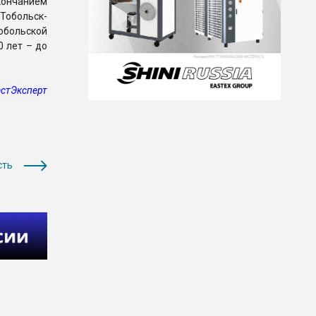
кончанием
Тобольск-
больской
 лет – до
стЭксперт
сть