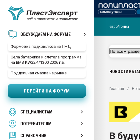
евро/тонна
Продажа готового бизн
ОБСУЖДАЕМ НА ФОРУМЕ
производство SPC лам
цикла
Формовка подкрылков из ПНД
29.07.2026 ФРП помог 
Села батарейка и слетела программа
заводу пластмасс" зах
на BMB KW22PI/1300 2006 г.в.
ППЭ
НОВОСТИ
КАТА
Поддельная смазка на рынке
Помощь в подборе мат
Вакуум-формовочные 
Главная
Нов
ПЕРЕЙТИ НА ФОРУМ
ближайшее подмосковье
Подмосковье, Москва
28.07.2026 Автоматиза
СПЕЦИАЛИСТАМ
первый план в перераб
пластмасс
ПОТРЕБИТЕЛЯМ
28.07.2026 "Техноникол
В буд
ситуацией на строител
СПРАВОЧНИК