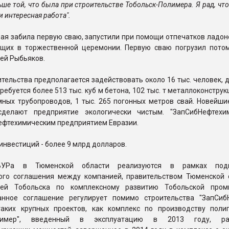
ьше той, что была при строительстве Тобольск-Полимера. Я рад, что 
и интересная работа".
ая забила первую сваю, запустили при помощи отпечатков ладон
ющих в торжественной церемонии. Первую сваю погрузил пото
ей Рыбьяков.
ительства предполагается задействовать около 16 тыс. человек, 
ебуется более 513 тыс. куб м бетона, 102 тыс. т металлоконструкц
мных трубопроводов, 1 тыс. 265 погонных метров свай. Новейши
сделают предприятие экологически чистым. "ЗапСибНефтехи
ефтехимическим предприятием Евразии.
нвестиций - более 9 млрд долларов.
БУРа в Тюменской области реализуются в рамках подп
ого соглашения между компанией, правительством Тюменской 
ией Тобольска по комплексному развитию Тобольской пром
нное соглашение регулирует помимо строительства "ЗапСиб
аких крупных проектов, как комплекс по производству поли
Полимер", введенный в эксплуатацию в 2013 году, ра