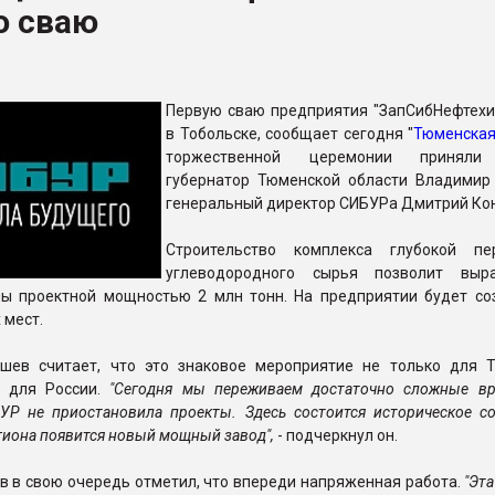
ю сваю
ва ПЭТ
ФОРУМ
Первую сваю предприятия "ЗапСибНефтехи
в Тобольске, сообщает сегодня "
Тюменская
торжественной церемонии приняли
губернатор Тюменской области Владимир
генеральный директор СИБУРа Дмитрий Ко
Строительство комплекса глубокой пе
углеводородного сырья позволит выра
ы проектной мощностью 2 млн тонн. На предприятии будет со
 мест.
шев считает, что это знаковое мероприятие не только для 
и для России.
"Сегодня мы переживаем достаточно сложные вр
УР не приостановила проекты. Здесь состоится историческое со
гиона появится новый мощный завод",
- подчеркнул он.
 в свою очередь отметил, что впереди напряженная работа.
"Эта