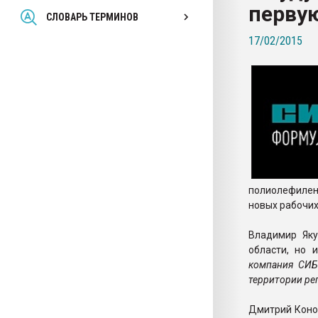
перву
Всё, что касается выду
СЛОВАРЬ ТЕРМИНОВ
бутылок
17/02/2015
ПЕРЕЙТИ НА 
полиолефилен
новых рабочих
Владимир Яку
области, но 
компания СИБ
территории ре
Дмитрий Конов