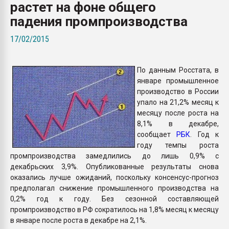
растет на фоне общего
Всё, что касается выду
бутылок
падения промпроизводства
17/02/2015
ПЕРЕЙТИ НА 
По данным Росстата, в
январе промышленное
производство в России
упало на 21,2% месяц к
месяцу после роста на
8,1% в декабре,
сообщает
РБК
. Год к
году темпы роста
промпроизводства замедлились до лишь 0,9% с
декабрьских 3,9%. Опубликованные результаты снова
оказались лучше ожиданий, поскольку консенсус-прогноз
предполагал снижение промышленного производства на
0,2% год к году. Без сезонной составляющей
промпроизводство в РФ сократилось на 1,8% месяц к месяцу
в январе после роста в декабре на 2,1%.