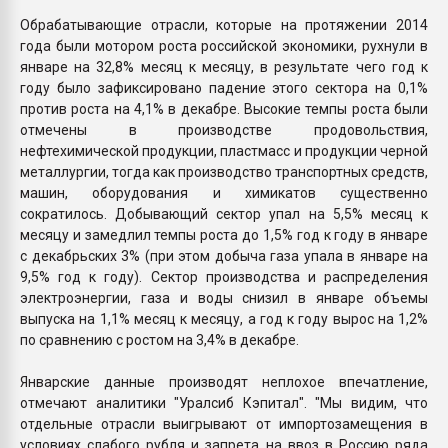
Обрабатывающие отрасли, которые на протяжении 2014
года были мотором роста российской экономики, рухнули в
январе на 32,8% месяц к месяцу, в результате чего год к
году было зафиксировано падение этого сектора на 0,1%
против роста на 4,1% в декабре. Высокие темпы роста были
отмечены в производстве продовольствия,
нефтехимической продукции, пластмасс и продукции черной
металлургии, тогда как производство транспортных средств,
машин, оборудования и химикатов существенно
сократилось. Добывающий сектор упал на 5,5% месяц к
месяцу и замедлил темпы роста до 1,5% год к году в январе
с декабрьских 3% (при этом добыча газа упала в январе на
9,5% год к году). Сектор производства и распределения
электроэнергии, газа и воды снизил в январе объемы
выпуска на 1,1% месяц к месяцу, а год к году вырос на 1,2%
по сравнению с ростом на 3,4% в декабре.
Январские данные производят неплохое впечатление,
отмечают аналитики "Уралсиб Кэпитал". "Мы видим, что
отдельные отрасли выигрывают от импортозамещения в
условиях слабого рубля и запрета на ввоз в Россию ряда