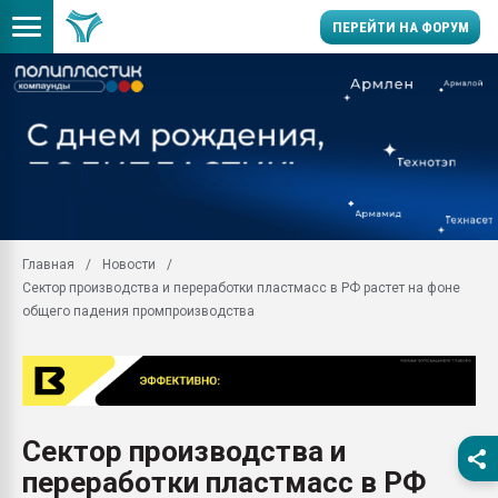
ПЕРЕЙТИ НА ФОРУМ
Продажа готового бизн
производство SPC лам
цикла
29.07.2026 ФРП помог 
заводу пластмасс" зах
ППЭ
Главная
Новости
Помощь в подборе мат
Сектор производства и переработки пластмасс в РФ растет на фоне
Вакуум-формовочные 
общего падения промпроизводства
ближайшее подмосковье
Подмосковье, Москва
28.07.2026 Автоматиза
первый план в перераб
пластмасс
Сектор производства и
28.07.2026 "Техноникол
переработки пластмасс в РФ
ситуацией на строител