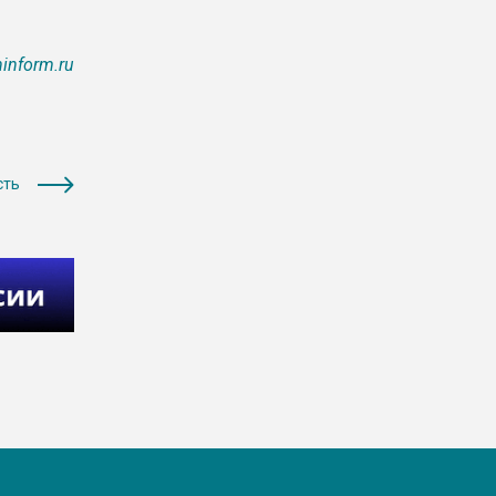
inform.ru
сть