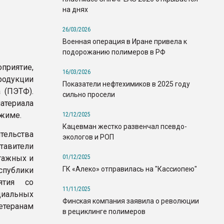
на днях
26/03/2026
Военная операция в Иране привела к
подорожанию полимеров в РФ
риятие,
16/03/2026
одукции
Показатели нефтехимиков в 2025 году
 (ПЭТФ).
сильно просели
материала
ежиме.
12/12/2025
Кацевман жестко развенчал псевдо-
тельства
экологов и РОП
тавители
01/12/2025
тажных и
ГК «Алеко» отправилась на "Кассиопею"
спублики
ятия со
11/11/2025
циальных
Финская компания заявила о революции
теранам
в рециклинге полимеров