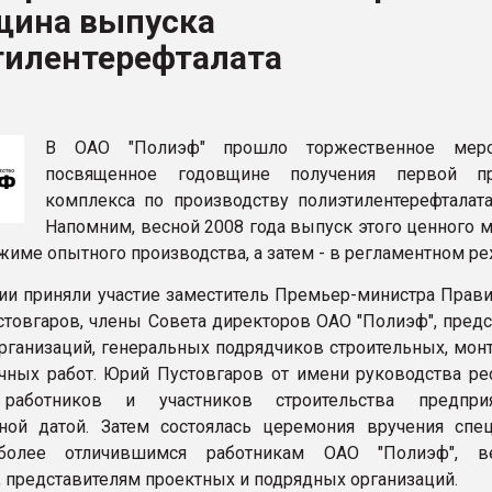
щина выпуска
рный цвет
тилентерефталата
ФОРУМ
В ОАО "Полиэф" прошло торжественное мероп
посвященное годовщине получения первой пр
комплекса по производству полиэтилентерефталата
Напомним, весной 2008 года выпуск этого ценного 
ежиме опытного производства, а затем - в регламентном р
ии приняли участие заместитель Премьер-министра Прави
товгаров, члены Совета директоров ОАО "Полиэф", предс
рганизаций, генеральных подрядчиков строительных, мон
чных работ. Юрий Пустовгаров от имени руководства ре
 работников и участников строительства предпри
ной датой. Затем состоялась церемония вручения спе
более отличившимся работникам ОАО "Полиэф", ве
, представителям проектных и подрядных организаций.