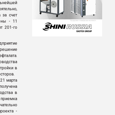
льнейшей
ятельно,
 за счет
ены - 11
т 201-го
дприятие
 решение
фталата.
оводства
тройки в
сторов.
21 марта
олучена
одства в
 приемка
чательно
роекта -