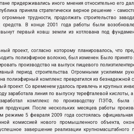
тане придерживались иного мнения относительно его да
публика приняла стратегически верное решение - самосто
 огромные трудности, продолжать строительство завода
х средств. В конце 2001 года работы были возобновл
 вынут первый ковш земли из котлована под фундамен
ный проект, согласно которому планировалось, что пре
водить полиэфирное волокно, был изменен. Было принято
ровать производство на выпуск пищевого полиэтилентере
ивный период строительства. Огромными усилиями рук
на полиэфирный комплекс превратился из безнадежной с
ый проект. Со временем удалось привлечь и крупных инве
 заработала линия по выпуску терефталевой кислоты, а 
заработал комплекс по производству ПЭТФ, была п
я продукция. После нескольких месяцев работы произв
м режиме 5 февраля 2009 года состоялась официальная
енной комиссией нового промышленного объекта, окон
успешное завершение реализации крупномасштабного п