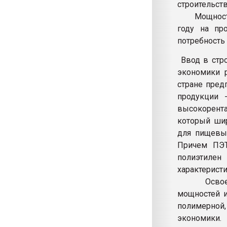
строительст
Мощность пр
году на пр
потребность
Ввод в стро
экономики 
стране пред
продукции 
высокорент
который шир
для пищевых
Причем ПЭТ
полиэтилен
характерист
Освоение 
мощностей и
полимерной
экономики.