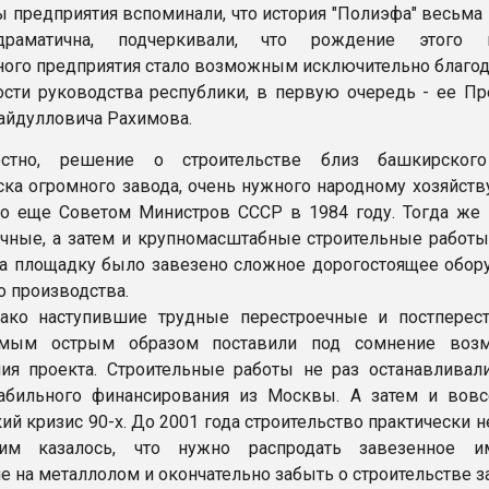
едприятия вспоминали, что история "Полиэфа" весьма 
аматична, подчеркивали, что рождение этого к
го предприятия стало возможным исключительно благод
ости руководства республики, в первую очередь - ее Пр
айдулловича Рахимова.
тно, решение о строительстве близ башкирского
ка огромного завода, очень нужного народному хозяйству
о еще Советом Министров СССР в 1984 году. Тогда же 
чные, а затем и крупномасштабные строительные работы.
на площадку было завезено сложное дорогостоящее обор
о производства.
ступившие трудные перестроечные и постперест
мым острым образом поставили под сомнение возм
ия проекта. Строительные работы не раз останавливали
абильного финансирования из Москвы. А затем и вовс
й кризис 90-х. До 2001 года строительство практически н
им казалось, что нужно распродать завезенное им
е на металлолом и окончательно забыть о строительстве з