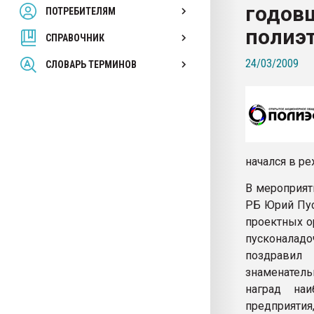
годов
ПОТРЕБИТЕЛЯМ
Armaloy PC/ABS-1IM че
полиэ
СПРАВОЧНИК
ПЕРЕЙТИ НА 
24/03/2009
СЛОВАРЬ ТЕРМИНОВ
начался в р
В мероприят
РБ Юрий Пус
проектных о
пусконаладо
поздравил
знаменатель
наград наи
предприятия