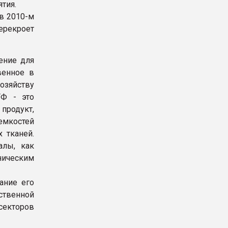
тия.
в 2010-м
ерекроет
ение для
венное в
озяйству
ТФ - это
родукт,
емкостей
 тканей.
алы, как
ическим
ние его
ственной
секторов