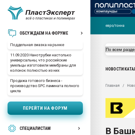
евро/тонна
Помощь в подборе мат
ОБСУЖДАЕМ НА ФОРУМЕ
Вакуум-формовочные 
Поддельная смазка на рынке
ближайшее подмосковье
Подмосковье, Москва
11.09.2020 Нанотрубки настолько
универсальны, что российские
28.07.2026 Автоматиза
умельцы изготовили мембраны для
первый план в перераб
НОВОСТИ
КАТА
колонок полностью из них
пластмасс
Продажа готового бизнеса -
28.07.2026 "Техноникол
Главная
Нов
производство SPC ламината полного
ситуацией на строител
цикла
Всё, что касается выду
бутылок
ПЕРЕЙТИ НА ФОРУМ
Материал поверхности 
вакуумного формовани
В Башк
СПЕЦИАЛИСТАМ
Продам отходы Компо
поликарбоната и АБС-п