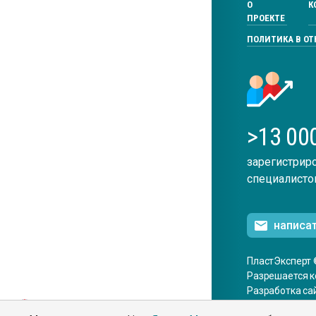
О
К
ПРОЕКТЕ
ПОЛИТИКА В О
>13 00
зарегистрир
специалисто
написа
ПластЭксперт 
Разрешается к
Разработка са
ENG