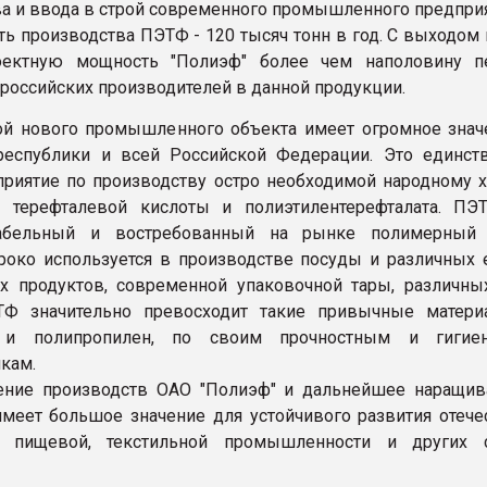
ва и ввода в строй современного промышленного предприя
оизводства ПЭТФ - 120 тысяч тонн в год. С выходом 
оектную мощность "Полиэф" более чем наполовину п
 российских производителей в данной продукции.
й нового промышленного объекта имеет огромное знач
республики и всей Российской Федерации. Это единст
приятие по производству остро необходимой народному х
- терефталевой кислоты и полиэтилентерефталата. ПЭ
абельный и востребованный на рынке полимерный п
око используется в производстве посуды и различных 
 продуктов, современной упаковочной тары, различных
Ф значительно превосходит такие привычные матери
 и полипропилен, по своим прочностным и гигиен
икам.
производств ОАО "Полиэф" и дальнейшее наращива
меет большое значение для устойчивого развития отече
, пищевой, текстильной промышленности и других 