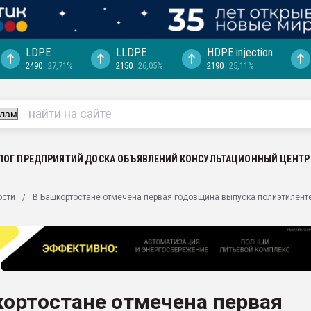
LDPE
LLDPE
HDPE injection
2490
27,71%
2150
26,05%
2190
25,11%
ериала
машины:
, с.-в.
ция выходит на
отке
ЛОГ ПРЕДПРИЯТИЙ
ДОСКА ОБЪЯВЛЕНИЙ
КОНСУЛЬТАЦИОННЫЙ ЦЕНТР
ь" довольна
ости
В Башкортостане отмечена первая годовщина выпуска полиэтилент
ьном рынке
ва ПЭТ
пуансона для
я
ортостане отмечена первая
зиция
ластика