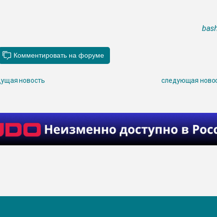
bash
ущая новость
следующая ново