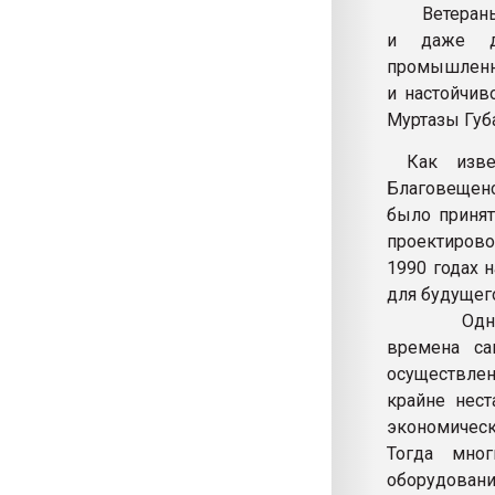
Ветераны пр
и даже др
промышленно
и настойчив
Муртазы Губ
Как извес
Благовещенс
было принят
проектирово
1990 годах 
для будущег
Однако на
времена са
осуществлен
крайне нест
экономически
Тогда мног
оборудовани