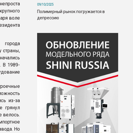
непроста
09/10/2025
рупного
Полимерный рынок погружается в
аря воле
депрессию
езидента
 города
 страны,
начались
 В 1989-
удование
роечные
ожность
сь из-за
е грянул
е велось.
портное
авода. Но