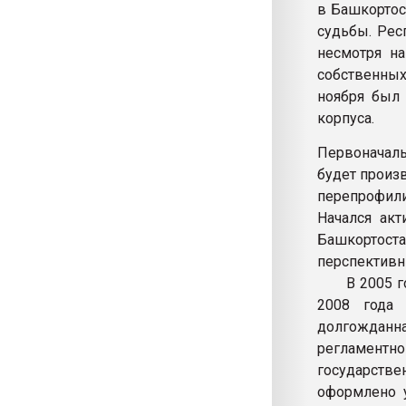
в Башкортос
судьбы. Рес
несмотря на
собственны
ноября был
корпуса.
Первоначаль
будет произ
перепрофили
Начался акт
Башкортоста
перспективн
В 2005 году
2008 года 
долгожданна
регламентно
государств
оформлено 