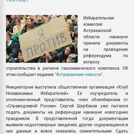
Всё, что касается выду
бутылок
Избирательная
комиссия
ПЕРЕЙТИ НА 
Астраханской
области накануне
приняла документы
на проведение
референдума по
вопросу
строительства в регионе газохимического комплекса. Об
этом сообщает издание
"Астраханские новости"
.
Инициатором выступила общественная организация «Клуб
Независимых Избирателей». Её соучредитель и
уполномоченный представитель, член облизбиркома от
«Справедливой России» Сергей Щербаков уже пытался
подать документы на референдум накануне новогодних
праздников. В представленной тогда документации
выявили недостоверные сведения; другие содержащиеся в
них данные и вовсе оказались сомнительными. Сдать