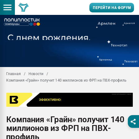
ПЕРЕЙТИ НА ФОРУМ
Помощь в подборе мат
Вакуум-формовочные 
ближайшее подмосковье
Подмосковье, Москва
28.07.2026 Автоматиза
первый план в перераб
Главная
Новости
пластмасс
Компания «Грайн» получит 140 миллионов из ФРП на ПВХ-профиль
28.07.2026 "Техноникол
ситуацией на строител
Всё, что касается выду
бутылок
Компания «Грайн» получит 140
Материал поверхности 
вакуумного формовани
миллионов из ФРП на ПВХ-
Продам отходы Компо
профиль
поликарбоната и АБС-п