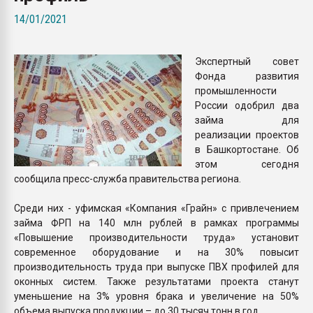
Armaloy PC/ABS-1IM че
14/01/2021
ПЕРЕЙТИ НА 
Экспертный совет
Фонда развития
промышленности
России одобрил два
займа для
реализации проектов
в Башкортостане. Об
этом сегодня
сообщила пресс-служба правительства региона.
Среди них - уфимская «Компания «Грайн» с привлечением
займа ФРП на 140 млн рублей в рамках программы
«Повышение производительности труда» установит
современное оборудование и на 30% повысит
производительность труда при выпуске ПВХ профилей для
оконных систем. Также результатами проекта станут
уменьшение на 3% уровня брака и увеличение на 50%
объема выпуска продукции – до 30 тысяч тонн в год.