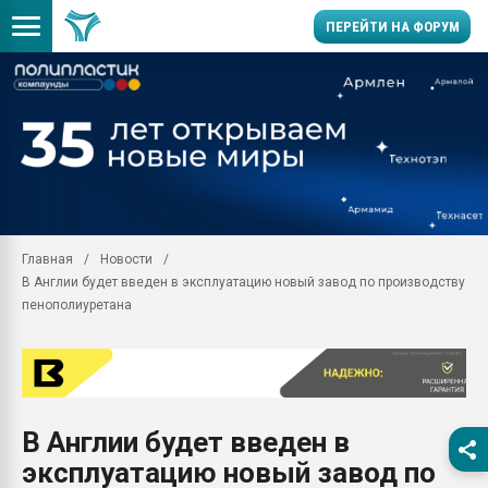
ПЕРЕЙТИ НА ФОРУМ
Продажа готового бизн
производство SPC лам
цикла
29.07.2026 ФРП помог 
заводу пластмасс" зах
ППЭ
Главная
Новости
Помощь в подборе мат
В Англии будет введен в эксплуатацию новый завод по производству
Вакуум-формовочные 
пенополиуретана
ближайшее подмосковье
Подмосковье, Москва
28.07.2026 Автоматиза
первый план в перераб
пластмасс
В Англии будет введен в
28.07.2026 "Техноникол
эксплуатацию новый завод по
ситуацией на строител