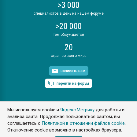
>3 000
специалистов в день на нашем форуме
>20 000
тем обсуждается
20
стран со всего мира
написать нам
перейти на форум
Мы используем cookie и
Яндекс.Метрику
для работы и
ПластЭксперт © 2006. Все права защищены
анализа сайта. Продолжая пользоваться сайтом, вы
Разрешается копирование материалов сайта с обязательной
ссылкой на www.e-plastic.ru
соглашаетесь с
Политикой в отношении файлов cookie
.
Отключение cookie возможно в настройках браузера.
Разработка сайта