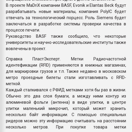
В проекте MaDriX компании BASF, Evonik и Elantas Beck будут
разрабатывать новые материалы, компания PolyIC будет
отвечать за технологический порцесс. Роль Siemens будет
заключаться в разработке системы проверки качества в
процессе печати.
Руководство BASF также сообщило, что некоторые
университеты и научно-исследовательские институты также
вовлечены в проект.
Справка ПластЭксперт. Метки Радиочастотной
идентефикации (RFID) применяются в книжных магазинах,
для маркировки грузов и т.п. Также недавно в московском
метро проездные билеты стали изготавливать с RFID-
меткой.
Каждый сталкивался с РФИД метками хотя бы раз в жизни.
Обычно это два слоя бумаги, а между ними контур из
алюминевой фольги (антенна) в виде улитки, в центре
улитки маленький микрочип, который может хранить
несколько байт информации. С помощью специальных
ридеров можно эту информацию считывать на расстоянии
несколько метров. При покупке товара метки