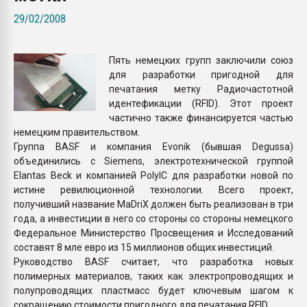
Всё, что касается выду
29/02/2008
бутылок
Пять немецких групп заключили союз
ПЕРЕЙТИ НА 
для разработки пригодной для
печатания метку Радиочастотной
идентефикации (RFID). Этот проект
частично также финансируется частью
немецким правительством.
Группа BASF и компания Evonik (бывшая Degussa)
объединились с Siemens, электротехнической группой
Elantas Beck и компанией PolyIC для разработки новой по
истине ревилюционной технологии. Всего проект,
получивший название MaDriX должен быть реализован в три
года, а инвестиции в него со стороны со стороны немецкого
Федеральное Министерство Просвещения и Исследований
составят 8 мле евро из 15 миллионов общих инвестиций.
Руководство BASF считает, что разработка новых
полимерных материалов, таких как электропроводящих и
полупроводящих пластмасс будет ключевым шагом к
сокращению стоимости пригодного для печатания RFID.