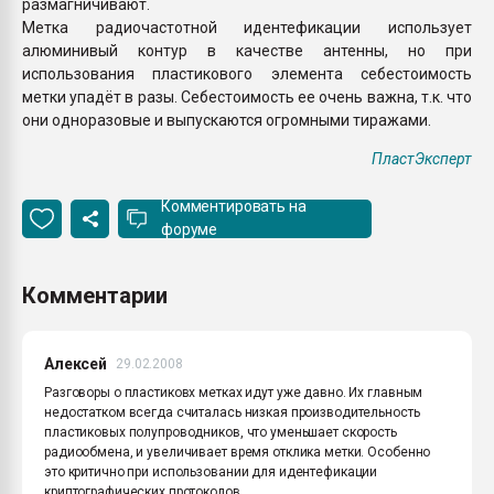
размагничивают.
Метка радиочастотной идентефикации использует
алюминивый контур в качестве антенны, но при
использования пластикового элемента себестоимость
метки упадёт в разы. Себестоимость ее очень важна, т.к. что
они одноразовые и выпускаются огромными тиражами.
ПластЭксперт
Комментировать на
форуме
Комментарии
Алексей
29.02.2008
Разговоры о пластиковх метках идут уже давно. Их главным
недостатком всегда считалась низкая производительность
пластиковых полупроводников, что уменьшает скорость
радиообмена, и увеличивает время отклика метки. Особенно
это критично при использовании для идентефикации
криптографических протоколов.