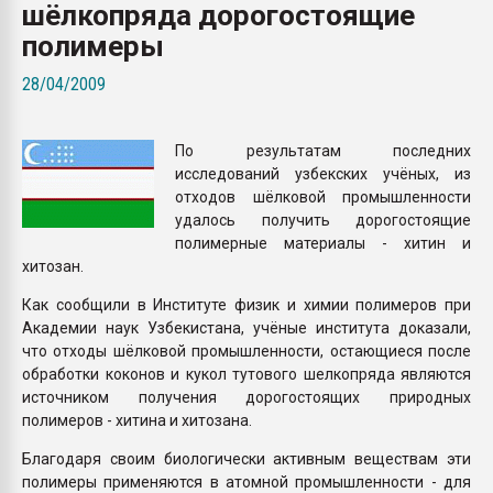
шёлкопряда дорогостоящие
покупка, обмен
полимеры
ПЕРЕЙТИ НА 
28/04/2009
По результатам последних
исследований узбекских учёных, из
отходов шёлковой промышленности
удалось получить дорогостоящие
полимерные материалы - хитин и
хитозан.
Как сообщили в Институте физик и химии полимеров при
Академии наук Узбекистана, учёные института доказали,
что отходы шёлковой промышленности, остающиеся после
обработки коконов и кукол тутового шелкопряда являются
источником получения дорогостоящих природных
полимеров - хитина и хитозана.
Благодаря своим биологически активным веществам эти
полимеры применяются в атомной промышленности - для