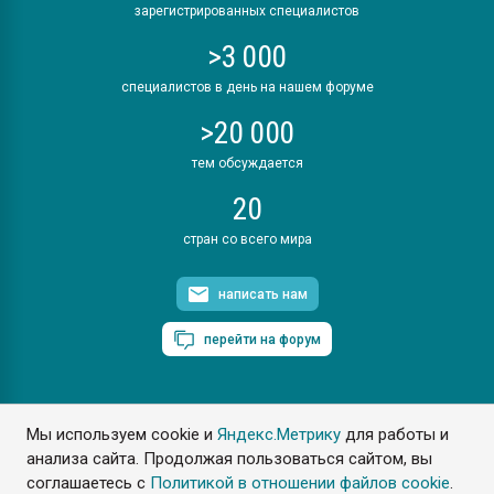
зарегистрированных специалистов
>3 000
специалистов в день на нашем форуме
>20 000
тем обсуждается
20
стран со всего мира
написать нам
перейти на форум
Мы используем cookie и
Яндекс.Метрику
для работы и
ПластЭксперт © 2006. Все права защищены
анализа сайта. Продолжая пользоваться сайтом, вы
Разрешается копирование материалов сайта с обязательной
ссылкой на www.e-plastic.ru
соглашаетесь с
Политикой в отношении файлов cookie
.