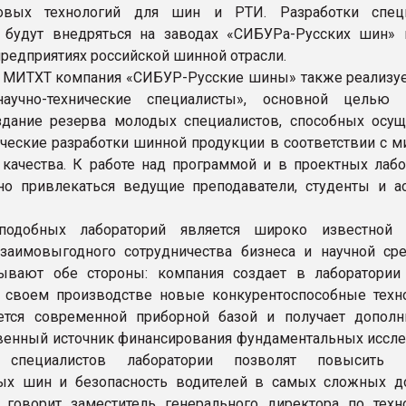
овых технологий для шин и РТИ. Разработки специ
 будут внедряться на заводах «СИБУРа-Русских шин» 
редприятиях российской шинной отрасли.
 МИТХТ компания «СИБУР-Русские шины» также реализуе
аучно-технические специалисты», основной целью 
здание резерва молодых специалистов, способных осущ
ические разработки шинной продукции в соответствии с 
 качества. К работе над программой и в проектных лабо
но привлекаться ведущие преподаватели, студенты и а
подобных лабораторий является широко известной 
заимовыгодного сотрудничества бизнеса и научной ср
ывают обе стороны: компания создает в лаборатории
 своем производстве новые конкурентоспособные техно
ется современной приборной базой и получает дополн
венный источник финансирования фундаментальных иссле
и специалистов лаборатории позволят повысить к
ных шин и безопасность водителей в самых сложных 
- говорит заместитель генерального директора по техн