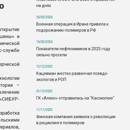
ю
на днях
26/03/2026
Военная операция в Иране привела к
открытие
подорожанию полимеров в РФ
 шины» и
16/03/2026
мической
Показатели нефтехимиков в 2025 году
с-службе
сильно просели
ерческой
12/12/2025
Кацевман жестко развенчал псевдо-
хнологии
экологов и РОП
атории –
01/12/2025
влечение
ГК «Алеко» отправилась на "Кассиопею"
 «СИБУР-
11/11/2025
зработка
Финская компания заявила о революции
льскими
в рециклинге полимеров
ериалов,