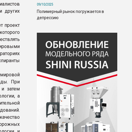
алистов
09/10/2025
и других
Полимерный рынок погружается в
депрессию
т проект
которого
ествлять
мировыми
раториях
спиранты
мировой
еды. При
 и затем
логии, а
ительной
дований.
ачество
дорожных
ологии и