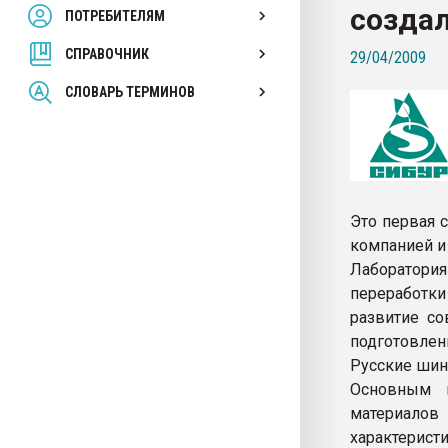
созда
ПОТРЕБИТЕЛЯМ
Armaloy PC/ABS-1IM че
СПРАВОЧНИК
29/04/2009
ПЕРЕЙТИ НА 
СЛОВАРЬ ТЕРМИНОВ
Это первая 
компанией и
Лаборатория
переработк
развитие с
подготовлен
Русские шин
Основным н
материало
характерис