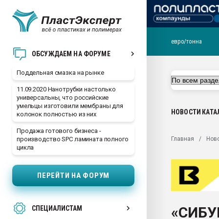
евро/тонна
Помощь в подборе мат
ОБСУЖДАЕМ НА ФОРУМЕ
Вакуум-формовочные 
Поддельная смазка на рынке
ближайшее подмосковье
Подмосковье, Москва
11.09.2020 Нанотрубки настолько
универсальны, что российские
28.07.2026 Автоматиза
умельцы изготовили мембраны для
первый план в перераб
НОВОСТИ
КАТА
колонок полностью из них
пластмасс
Продажа готового бизнеса -
28.07.2026 "Техноникол
Главная
Нов
производство SPC ламината полного
ситуацией на строител
цикла
Всё, что касается выду
бутылок
ПЕРЕЙТИ НА ФОРУМ
Материал поверхности 
вакуумного формовани
«СИБУ
СПЕЦИАЛИСТАМ
Продам отходы Компо
поликарбоната и АБС-п