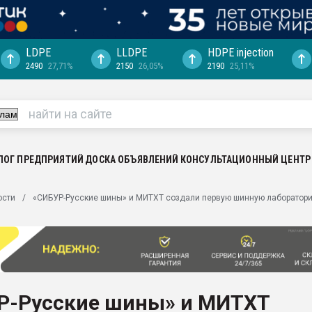
LDPE
LLDPE
HDPE injection
2490
27,71%
2150
26,05%
2190
25,11%
ериала
машины:
, с.-в.
ция выходит на
отке
ЛОГ ПРЕДПРИЯТИЙ
ДОСКА ОБЪЯВЛЕНИЙ
КОНСУЛЬТАЦИОННЫЙ ЦЕНТР
ь" довольна
ости
«СИБУР-Русские шины» и МИТХТ создали первую шинную лаборатор
ьном рынке
ва ПЭТ
пуансона для
я
Р-Русские шины» и МИТХТ
зиция
ластика