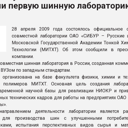
ли первую шинную лаборатори
рный цвет
ФОРУМ
28 апреля 2009 года состоялось официальное 
совместной лаборатории ОАО «СИБУР – Русские
Московской Государственной Академии Тонкой Хи
Технологии (МИТХТ). Об этом сообщили в прес
компании.
совместная шинная лаборатория в России, созданная комм
 ВУЗом по западным стандартам.
 организована на базе факультета физики, химии и те
и полимеров МИТХТ. Основная цель создания лабор
овременной научной базы для реализации НИОКР и при
ных технических кадров для работы на предприятиях ОАО
ы».
аправлением деятельности лаборатории является ра
в для производства шин с улучшенными потребите
тиками, испытания перспективных видов сырья и мат