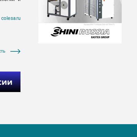
colesa.ru
сть