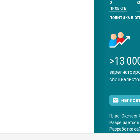
О
К
ПРОЕКТЕ
ПОЛИТИКА В О
>13 00
зарегистрир
специалисто
написа
ПластЭксперт 
Разрешается к
Разработка са
ENG