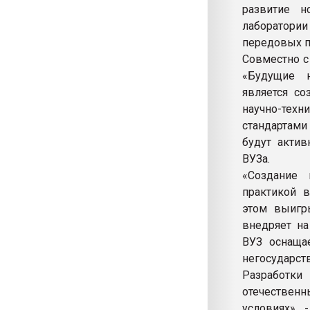
развитие н
лаборатории
передовых п
Совместно с
«Будущие н
является со
научно-техн
стандартами
будут актив
ВУЗа.
«Создание 
практикой в
этом выигр
внедряет на
ВУЗ оснаща
негосударст
Разработк
отечествен
условиях», 