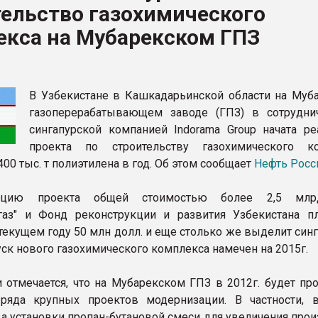
ельство газохимического
рный цвет
екса на Мубарекском ГПЗ
ФОРУМ
В Узбекистане в Кашкадарьинской области на Муб
газоперерабатывающем заводе (ГПЗ) в сотрудни
сингапурской компанией Indorama Group начата ре
проекта по строительству газохимического к
0 тыс. т полиэтилена в год. Об этом сообщает
Нефть Росс
ацию проекта общей стоимостью более 2,5 млр
газ" и Фонд реконструкции и развития Узбекистана п
текущем году 50 млн долл. и еще столько же выделит син
уск нового газохимического комплекса намечен на 2015г.
 отмечается, что на Мубарекском ГПЗ в 2012г. будет пр
 ряда крупных проектов модернизации. В частности, 
ва установки пропан-бутановой смеси для увеличения про