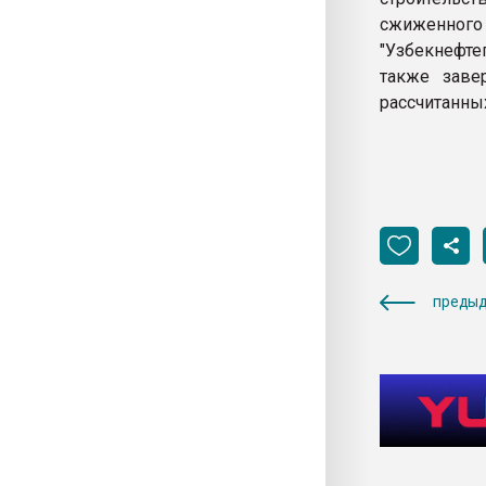
сжиженного 
"Узбекнефте
также заве
рассчитанных
предыд