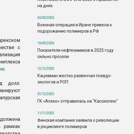
на днях
26/03/2026
Военная операция в Иране привела к
подорожанию полимеров в РФ
арекском
16/03/2026
честве с
Показатели нефтехимиков в 2025 году
ализация
сильно просели
омплекса
ии
.
12/12/2025
Кацевман жестко развенчал псевдо-
экологов и РОП
д долл.
ланируют
01/12/2025
гапурская
ГК «Алеко» отправилась на "Кассиопею"
11/11/2025
одолжена
Финская компания заявила о революции
в рамках
в рециклинге полимеров
изводства