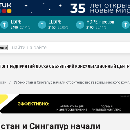
LDPE
LLDPE
HDPE injection
2490
27,71%
2150
26,05%
2190
25,11%
ериала
машины:
, с.-в.
ция выходит на
отке
ЛОГ ПРЕДПРИЯТИЙ
ДОСКА ОБЪЯВЛЕНИЙ
КОНСУЛЬТАЦИОННЫЙ ЦЕНТР
ь" довольна
ости
Узбекистан и Сингапур начали строительство газохимического ком
ьном рынке
ва ПЭТ
пуансона для
я
стан и Сингапур начали
зиция
ластика