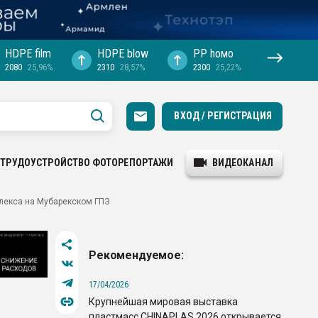
HDPE film
HDPE blow
PP hомо
2080
25,96%
2310
28,57%
2300
25,22%
ВХОД / РЕГИСТРАЦИЯ
ТРУДОУСТРОЙСТВО
ФОТОРЕПОРТАЖИ
ВИДЕОКАНАЛ
плекса на Мубарекском ГПЗ
Рекомендуемое:
17/04/2026
Крупнейшая мировая выставка
пластмасс CHINAPLAS 2026 открывается