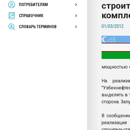
строит
ПОТРЕБИТЕЛЯМ
Armaloy PC/ABS-1IM че
компл
СПРАВОЧНИК
ПЕРЕЙТИ НА 
01/03/2012
СЛОВАРЬ ТЕРМИНОВ
мощностью 40
На реализ
"Узбекнефте
выделить в 
сторона. Зап
В сообщении
реализация
строительст