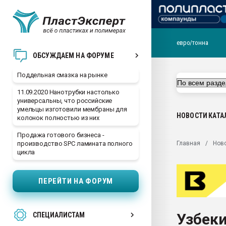
евро/тонна
Помощь в подборе мат
ОБСУЖДАЕМ НА ФОРУМЕ
Вакуум-формовочные 
Поддельная смазка на рынке
ближайшее подмосковье
Подмосковье, Москва
11.09.2020 Нанотрубки настолько
универсальны, что российские
28.07.2026 Автоматиза
умельцы изготовили мембраны для
первый план в перераб
НОВОСТИ
КАТА
колонок полностью из них
пластмасс
Продажа готового бизнеса -
28.07.2026 "Техноникол
Главная
Нов
производство SPC ламината полного
ситуацией на строител
цикла
Всё, что касается выду
бутылок
ПЕРЕЙТИ НА ФОРУМ
Материал поверхности 
вакуумного формовани
Узбеки
СПЕЦИАЛИСТАМ
Продам отходы Компо
поликарбоната и АБС-п