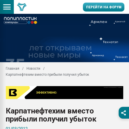
ПЕРЕЙТИ НА ФОРУМ
Продажа готового бизн
производство SPC лам
цикла
29.07.2026 ФРП помог 
заводу пластмасс" зах
ППЭ
Главная
Новости
Помощь в подборе мат
Карпатнефтехим вместо прибыли получил убыток
Вакуум-формовочные 
ближайшее подмосковье
Подмосковье, Москва
28.07.2026 Автоматиза
первый план в перераб
Карпатнефтехим вместо
пластмасс
прибыли получил убыток
28.07.2026 "Техноникол
ситуацией на строител
01/03/2012