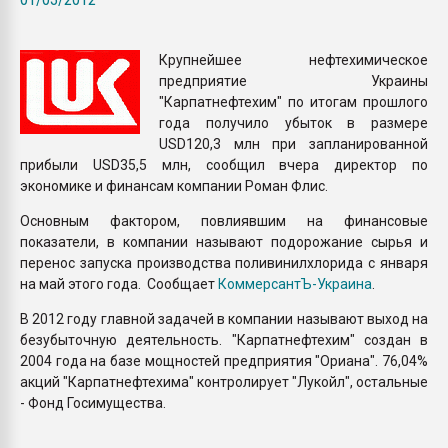
Всё, что касается выду
бутылок
Крупнейшее нефтехимическое
предприятие Украины
ПЕРЕЙТИ НА 
"Карпатнефтехим" по итогам прошлого
года получило убыток в размере
USD120,3 млн при запланированной
прибыли USD35,5 млн, сообщил вчера директор по
экономике и финансам компании Роман Флис.
Основным фактором, повлиявшим на финансовые
показатели, в компании называют подорожание сырья и
перенос запуска производства поливинилхлорида с января
на май этого года. Сообщает
КоммерсантЪ-Украина
.
В 2012 году главной задачей в компании называют выход на
безубыточную деятельность. "Карпатнефтехим" создан в
2004 года на базе мощностей предприятия "Ориана". 76,04%
акций "Карпатнефтехима" контролирует "Лукойл", остальные
- Фонд Госимущества.