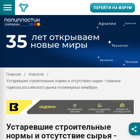
ПЕРЕЙТИ НА ФОРУМ
Помощь в подборе мат
Вакуум-формовочные 
ближайшее подмосковье
Подмосковье, Москва
28.07.2026 Автоматиза
первый план в перераб
Главная
Новости
пластмасс
Устаревшие строительные нормы и отсутствие сырья - главные
28.07.2026 "Техноникол
тормоза российского рынка полимерных мембран
ситуацией на строител
Всё, что касается выду
бутылок
Материал поверхности 
вакуумного формовани
Устаревшие строительные
нормы и отсутствие сырья -
Продам отходы Компо
поликарбоната и АБС-п