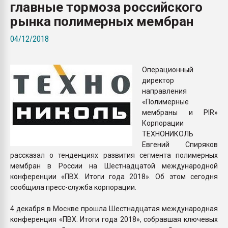
главные тормоза российского
Armaloy PC/ABS-1IM че
рынка полимерных мембран
ПЕРЕЙТИ НА 
04/12/2018
Операционный
директор
направления
«Полимерные
мембраны и PIR»
Корпорации
ТЕХНОНИКОЛЬ
Евгений Спиряков
рассказал о тенденциях развития сегмента полимерных
мембран в России на Шестнадцатой международной
конференции «ПВХ. Итоги года 2018». Об этом сегодня
сообщила пресс-служба корпорации.
4 декабря в Москве прошла Шестнадцатая международная
конференция «ПВХ. Итоги года 2018», собравшая ключевых