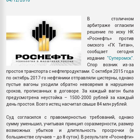
Всё, что касается выду
бутылок
В столичном
арбитраже огласили
ПЕРЕЙТИ НА 
решение по иску НК
«Роснефть» против
омского «ГК Титан»,
сообщает сегодня
издание
"Суперомск"
.
Спор возник из-за
простоя транспорта с нефтепродуктами. С октября 2015 года
по октябрь 2017-го нефтяники отправляли цистерны, однако
пустые вагоны уходили обратно невовремя в нарушение
сроков, прописанных в договоре. За каждый вагон была
предусмотрена неустойка – 1500-2000 рублей за каждый
день простоя. Всего истец насчитал свыше 84 млн рублей.
Суд согласился с правомерностью требований, однако
сумму уменьшил, учитывая принцип соразмерности, размер
возможных убытков и длительность просрочки (в
большинстве случаев – до 8 суток). В результате «Роснефти»