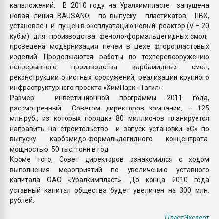
капвложений. В 2010 году на Уралхимпласте запущена
новая линия BAUSANO по выпуску пластикатов ПВХ,
установлен и пущен в эксплуатацию новый реактор (V – 20
куб.м) для производства феноло-формальдегидных смол,
проведена модернизация печей в цехе фторопластовых
изделий. Продолжаются работы по техперевооружению
непрерывного производства карбамидных смол,
реконструкции очистных сооружений, реализации крупного
инфраструктурного проекта «ХимПарк «Тагил».
Размер инвестиционной программы 2011 года,
рассмотренный Советом директоров компании, – 125
млн.руб., из которых порядка 80 миллионов планируется
направить на строительство и запуск установки «С» по
выпуску карбамидо-формальдегидного концентрата
мощностью 50 тыс. тонн в год.
Кроме того, Совет директоров ознакомился с ходом
выполнения мероприятий по увеличению уставного
капитала ОАО «Уралхимпласт». До конца 2010 года
уставный капитал общества будет увеличен на 300 млн.
рублей.
ПластЭксперт