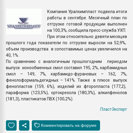
Всё, что касается выду
бутылок
Компания Уралхимпласт подвела итоги
работы в сентябре. Месячный план по
отгрузке готовой продукции выполнен
ПЕРЕЙТИ НА 
на 100,3%, сообщила пресс-служба УХП.
При этом относительно девяти месяцев
прошлого года показатели по отгрузке выросли на 52,9%,
объем производства в сопоставимых ценах увеличился на
40, 1%.
По сравнению с аналогичным прошлогодним периодом
выпуск ионообменных смол составил 195, 2%, карбамидных
смол – 149, 7%, карбамидо-фурановых – 162, 7%,
фенолоформальдегидных – 141%. Также в плюсе выпуск
фенопластов (159, 6%), изделий из фторопласта (177,2),
параформа (123,5%), ортокрезола (180,3%), алкилфенолов
(181,3), пластикатов ПВХ (100,2%).
ПластЭксперт