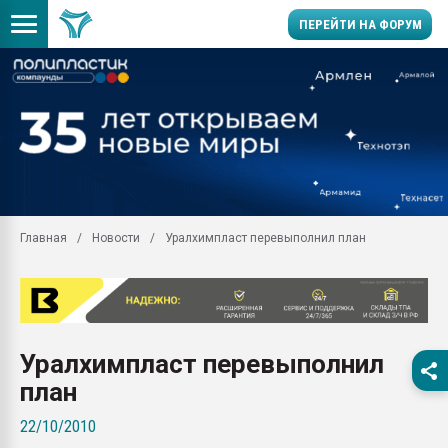
ПЕРЕЙТИ НА ФОРУМ
Продажа готового бизн
производство SPC лам
цикла
29.07.2026 ФРП помог 
заводу пластмасс" зах
ППЭ
Главная
Новости
Уралхимпласт перевыполнил план
Помощь в подборе мат
Вакуум-формовочные 
ближайшее подмосковье
Подмосковье, Москва
28.07.2026 Автоматиза
Уралхимпласт перевыполнил
первый план в перераб
пластмасс
план
28.07.2026 "Техноникол
22/10/2010
ситуацией на строител