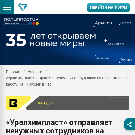
ПЕРЕЙТИ НА ФОРУМ
Продажа готового бизн
производство SPC лам
цикла
29.07.2026 ФРП помог 
заводу пластмасс" зах
ППЭ
Главная
Новости
Помощь в подборе мат
«Уралхимпласт» отправляет ненужных сотрудников на общественные
Вакуум-формовочные 
работы за 19 рублей в час
ближайшее подмосковье
Подмосковье, Москва
28.07.2026 Автоматиза
первый план в перераб
пластмасс
«Уралхимпласт» отправляет
28.07.2026 "Техноникол
ненужных сотрудников на
ситуацией на строител