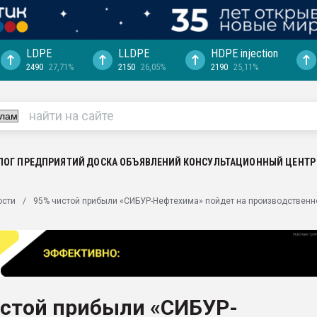
LDPE
LLDPE
HDPE injection
2490
27,71%
2150
26,05%
2190
25,11%
еса -
ината полного
"Ижевскому
ватить рынок
ЛОГ ПРЕДПРИЯТИЙ
ДОСКА ОБЪЯВЛЕНИЙ
КОНСУЛЬТАЦИОННЫЙ ЦЕНТР
ериала
машины:
ости
95% чистой прибыли «СИБУР-Нефтехима» пойдет на производственн
, с.-в.
ция выходит на
отке
ь" довольна
истой прибыли «СИБУР-
ьном рынке