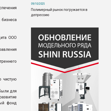
09/10/2025
спечения
Полимерный рынок погружается в
депрессию
 бизнеса
дита ООО
авления
треннего
о чистую
были для
развитие
ный фонд