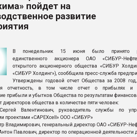
хима» пойдет на
ва ПЭТ
водственное развитие
риятия
ФОРУМ
В понедельник 15 июня было принято р
единственного акционера ОАО «СИБУР-Нефт
открытого акционерного общества «СИБУР Холди
«СИБУР Холдинг»), сооббщила пресс-служба предпри
Утверждены годовой отчет Общества за 2008 год,
кая отчетность, в том числе отчет о прибылях и 
ие прибыли и убытков Общества по результатам финансово
т директоров общества в количестве пяти человек:
ергей Валентинович, руководитель службы по упр
и проектами «CAPEXcell» ООО «СИБУР»
тр Владимирович, генеральный директор ОАО «СИБУР-Не
Антон Павлович, директор по операционной деятельности 