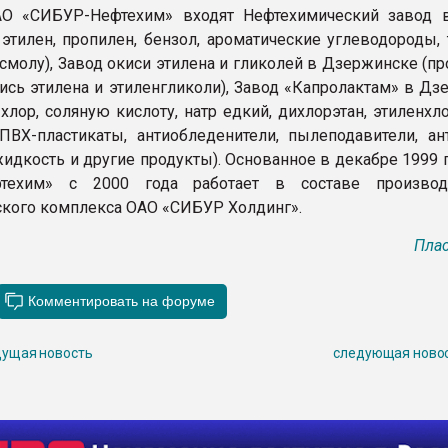
АО «СИБУР-Нефтехим» входят Нефтехимический завод 
 этилен, пропилен, бензол, ароматические углеводороды,
смолу), Завод окиси этилена и гликолей в Дзержинске (п
ись этилена и этиленгликоли), Завод «Капролактам» в Дз
хлор, соляную кислоту, натр едкий, дихлорэтан, этиленхл
ПВХ-пластикаты, антиобледенители, пылеподавители, ан
идкость и другие продукты). Основанное в декабре 1999 
техим» с 2000 года работает в составе производс
ского комплекса ОАО «СИБУР Холдинг».
Плас
ущая новость
следующая ново