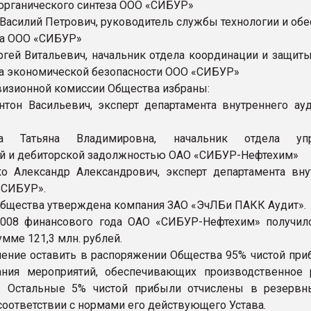
 органического синтеза ООО «СИБУР»
Василий Петрович, руководитель службы технологии и обе
ва ООО «СИБУР»
ргей Витальевич, начальник отдела координации и защиты
а экономической безопасности ООО «СИБУР»
изионной комиссии Общества избраны:
нтон Васильевич, эксперт департамента внутреннего ау
ва Татьяна Владимировна, начальник отдела упр
й и дебиторской задолжностью ОАО «СИБУР-Нефтехим»
о Александр Александрович, эксперт департамента вну
«СИБУР».
бщества утверждена компания ЗАО «ЭчЛБи ПАКК Аудит».
2008 финансового года ОАО «СИБУР-Нефтехим» получил
мме 121,3 млн. рублей.
ение оставить в распоряжении Общества 95% чистой при
ания мероприятий, обеспечивающих производственное 
я. Остальные 5% чистой прибыли отчислены в резерв
соответствии с нормами его действующего Устава.