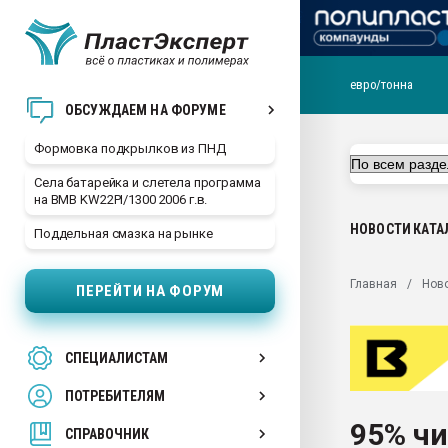
евро/тонна
Продажа готового бизн
ОБСУЖДАЕМ НА ФОРУМЕ
производство SPC лам
цикла
Формовка подкрылков из ПНД
29.07.2026 ФРП помог 
Села батарейка и слетела программа
заводу пластмасс" зах
на BMB KW22PI/1300 2006 г.в.
ППЭ
НОВОСТИ
КАТА
Поддельная смазка на рынке
Помощь в подборе мат
Вакуум-формовочные 
Главная
Нов
ПЕРЕЙТИ НА ФОРУМ
ближайшее подмосковье
Подмосковье, Москва
28.07.2026 Автоматиза
СПЕЦИАЛИСТАМ
первый план в перераб
пластмасс
ПОТРЕБИТЕЛЯМ
28.07.2026 "Техноникол
95% ч
ситуацией на строител
СПРАВОЧНИК