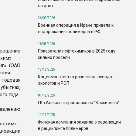
на днях
26/03/2026
Военная операция в Иране привела к
подорожанию полимеров в РФ
16/03/2026
ешение
Показатели нефтехимиков в 2025 году
сильно просели
ехим» -
нг» (ОАО
12/12/2025
ятия.
Кацевман жестко развенчал псевдо-
 годовая
экологов и РОП
убытках,
го года.
01/12/2025
ГК «Алеко» отправилась на "Кассиопею"
авлению
11/11/2025
Финская компания заявила о революции
фтехим»
в рециклинге полимеров
дирекции