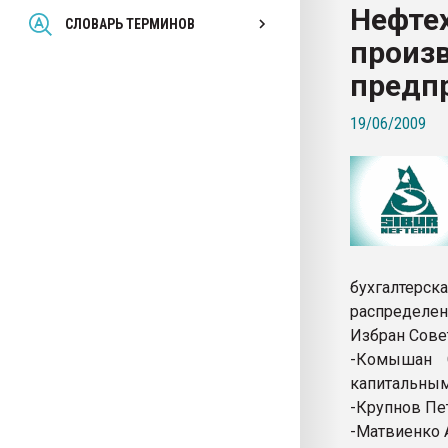
Нефте
Всё, что касается выду
СЛОВАРЬ ТЕРМИНОВ
бутылок
произ
предп
ПЕРЕЙТИ НА 
19/06/2009
бухгалтерс
распределен
Избран Сове
-Комышан С
капитальным
-Крупнов Пе
-Матвиенко 