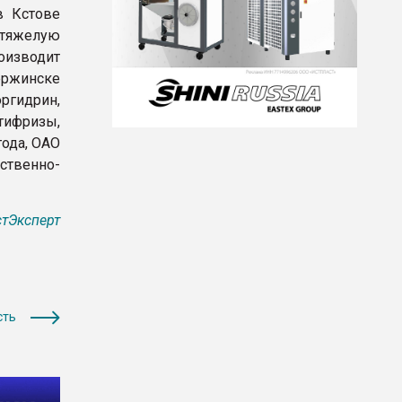
в Кстове
 тяжелую
роизводит
ержинске
оргидрин,
тифризы,
года, ОАО
твенно-
тЭксперт
сть