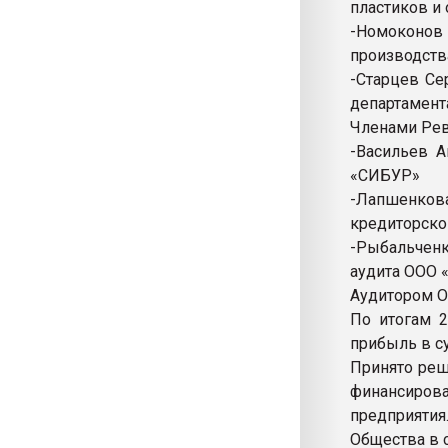
пластиков и
-Номоконов 
производст
-Старцев Се
департамент
Членами Рев
-Васильев А
«СИБУР»
-Лапшенко
кредиторско
-Рыбальченк
аудита ООО 
Аудитором О
По итогам 
прибыль в су
Принято реш
финансиров
предприяти
Общества в 