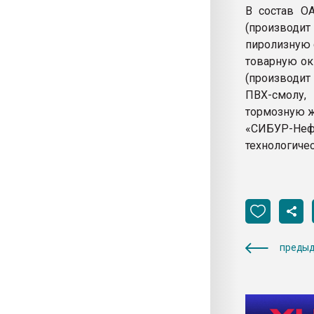
В состав О
(производит
пиролизную 
товарную ок
(производит 
ПВХ-смолу, 
тормозную ж
«СИБУР-Неф
технологиче
предыд