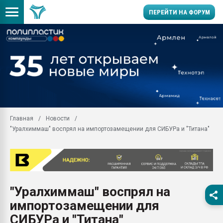
ПЕРЕЙТИ НА ФОРУМ
28.07.2026 Автоматиза
первый план в перераб
пластмасс
28.07.2026 "Техноникол
ситуацией на строител
Всё, что касается выду
Главная
Новости
бутылок
"Уралхиммаш" воспрял на импортозамещении для СИБУРа и "Титана"
Материал поверхности 
вакуумного формовани
Продам отходы Компо
поликарбоната и АБС-п
Armaloy PC/ABS-1IM че
"Уралхиммаш" воспрял на
26.07.2022 "Сибирский т
импортозамещении для
намного дороже
СИБУРа и "Титана"
Профильная литератур