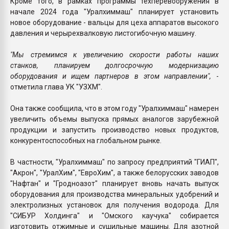
Кроме того, в рамках программы техперевооружения в
начале 2024 года "Уралхиммаш" планирует установить
новое оборудование - вальцы для цеха аппаратов высокого
давления и черырехвалковую листогибочную машину.
"Мы стремимся к увеличению скорости работы наших
станков, планируем долгосрочную модернизацию
оборудования и ищем партнеров в этом направлении",
-
отметила глава УК "УЗХМ".
Она также сообщила, что в этом году "Уралхиммаш" намерен
увеличить объемы выпуска прямых аналогов зарубежной
продукции и запустить производство новых продуктов,
конкурентоспособных на глобальном рынке.
В частности, "Уралхиммаш" по запросу предприятий "ГИАП",
"Акрон", "УралХим", "ЕвроХим", а также белорусских заводов
"Нафтан" и "Гродноазот" планирует вновь начать выпуск
оборудования для производства минеральных удобрений и
электролизных установок для получения водорода. Для
"СИБУР Холдинга" и "Омского каучука" собирается
изготовить отжимные и сушильные машины. Для азотной