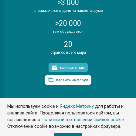
>3 000
специалистов в день на нашем форуме
>20 000
тем обсуждается
20
стран со всего мира
написать нам
перейти на форум
Мы используем cookie и
Яндекс.Метрику
для работы и
ПластЭксперт © 2006. Все права защищены
анализа сайта. Продолжая пользоваться сайтом, вы
Разрешается копирование материалов сайта с обязательной
ссылкой на www.e-plastic.ru
соглашаетесь с
Политикой в отношении файлов cookie
.
Отключение cookie возможно в настройках браузера.
Разработка сайта