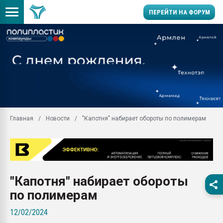
ПЕРЕЙТИ НА ФОРУМ
Продажа готового бизн
производство SPC лам
цикла
29.07.2026 ФРП помог 
заводу пластмасс" зах
ППЭ
Главная
Новости
"Капотня" набирает обороты по полимерам
Помощь в подборе мат
Вакуум-формовочные 
ближайшее подмосковье
Подмосковье, Москва
28.07.2026 Автоматиза
"Капотня" набирает обороты
первый план в перераб
пластмасс
по полимерам
28.07.2026 "Техноникол
12/02/2024
ситуацией на строител