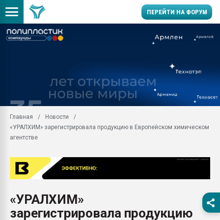
ПЕРЕЙТИ НА ФОРУМ
Продажа готового бизн
производство SPC лам
цикла
29.07.2026 ФРП помог 
заводу пластмасс" зах
ППЭ
Главная
Новости
Помощь в подборе мат
«УРАЛХИМ» зарегистрировала продукцию в Европейском химическом
Вакуум-формовочные 
агентстве
ближайшее подмосковье
Подмосковье, Москва
28.07.2026 Автоматиза
первый план в перераб
пластмасс
«УРАЛХИМ»
28.07.2026 "Техноникол
зарегистрировала продукцию
ситуацией на строител