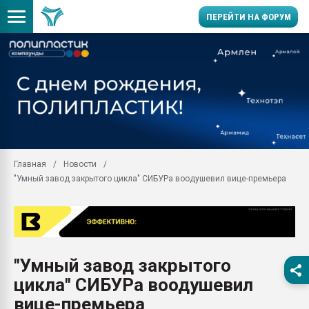
ПЕРЕЙТИ НА ФОРУМ
Продажа готового бизн
производство SPC лам
цикла
29.07.2026 ФРП помог 
заводу пластмасс" зах
ППЭ
Главная
Новости
Помощь в подборе мат
"Умный завод закрытого цикла" СИБУРа воодушевил вице-премьера
Вакуум-формовочные 
ближайшее подмосковье
Подмосковье, Москва
28.07.2026 Автоматиза
первый план в перераб
"Умный завод закрытого
пластмасс
цикла" СИБУРа воодушевил
28.07.2026 "Техноникол
ситуацией на строител
вице-премьера