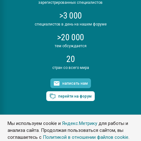
зарегистрированных специалистов
>3 000
специалистов в день на нашем форуме
>20 000
тем обсуждается
20
стран со всего мира
написать нам
перейти на форум
Мы используем cookie и
Яндекс.Метрику
для работы и
ПластЭксперт © 2006. Все права защищены
анализа сайта. Продолжая пользоваться сайтом, вы
Разрешается копирование материалов сайта с обязательной
ссылкой на www.e-plastic.ru
соглашаетесь с
Политикой в отношении файлов cookie
.