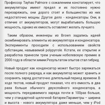
Профессор Tayhas Palmore с сожалением констатирует, что
Armaloy PC/ABS-1IM че
аккумуляторы имеют предел и их постоянно нужно
перезаряжать, они дорого стоят и большинство из них
ПЕРЕЙТИ НА 
недостаточно мощны. Другое дело - конденсаторы. Они, в
отличие от аккумуляторов, могут вырабатывать большую
мощность, однако их емкость оставляет желать лучшего.
Таким образом, инженеры из Brown задались идеей
скомбинировать элементы из аккумулятора и конденсатора.
Эксперименты проходили с использованием свойств
субстанции, называемой polypyrrole. Кстати, ее открытие и
разработка принесли трем ученым нобелевскую премию в
2000 году в области химии.Результатом опытов стал гибрид.
Новый продукт как конденсатор может быстро заряжаться
после полного разряда, и как аккумулятор может хранить и
сохранять заряд достаточно длительный период времени. В
ходе тестов, новый продукт показал, что его емкость в два
раза больше обычного двухслойного конденсатора, а
мощность передаваемого заряда почти в 100раз больше,
чем у стандартной щелочной батареи.Параметры – ширина
и высота - нового аккумулятора даже меньше, чем у iPod