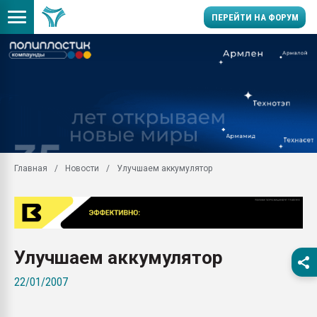
ПЕРЕЙТИ НА ФОРУМ
Помощь в подборе мат
Вакуум-формовочные 
ближайшее подмосковье
Подмосковье, Москва
28.07.2026 Автоматиза
первый план в перераб
Главная
Новости
Улучшаем аккумулятор
пластмасс
28.07.2026 "Техноникол
ситуацией на строител
Всё, что касается выду
бутылок
Улучшаем аккумулятор
Материал поверхности 
22/01/2007
вакуумного формовани
Продам отходы Компо
поликарбоната и АБС-п