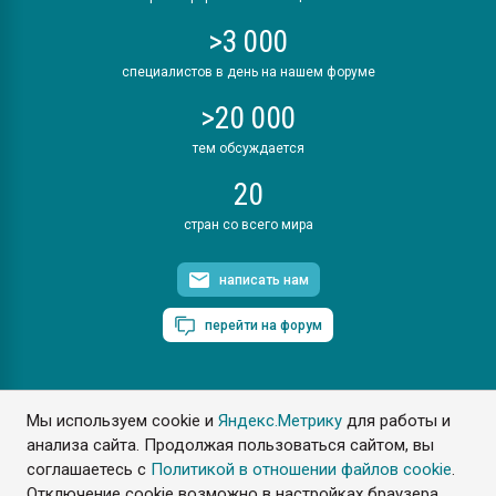
>3 000
специалистов в день на нашем форуме
>20 000
тем обсуждается
20
стран со всего мира
написать нам
перейти на форум
Мы используем cookie и
Яндекс.Метрику
для работы и
ПластЭксперт © 2006. Все права защищены
анализа сайта. Продолжая пользоваться сайтом, вы
Разрешается копирование материалов сайта с обязательной
ссылкой на www.e-plastic.ru
соглашаетесь с
Политикой в отношении файлов cookie
.
Отключение cookie возможно в настройках браузера.
Разработка сайта