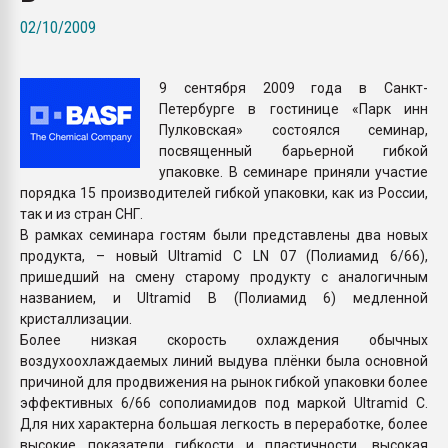
покупка, обмен
02/10/2009
ПЕРЕЙТИ НА 
9 сентября 2009 года в Санкт-
Петербурге в гостинице «Парк инн
Пулковская» состоялся семинар,
посвященный барьерной гибкой
упаковке. В семинаре приняли участие
порядка 15 производителей гибкой упаковки, как из России,
так и из стран СНГ.
В рамках семинара гостям были представлены два новых
продукта, – новый Ultramid C LN 07 (Полиамид 6/66),
пришедший на смену старому продукту с аналогичным
названием, и Ultramid B (Полиамид 6) медленной
кристаллизации.
Более низкая скорость охлаждения обычных
воздухоохлаждаемых линий выдува плёнки была основной
причиной для продвижения на рынок гибкой упаковки более
эффективных 6/66 сополиамидов под маркой Ultramid С.
Для них характерна большая легкость в переработке, более
высокие показатели гибкости и пластичности, высокая