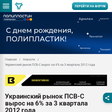
ПЕРЕЙТИ НА ФОРУМ
28.07.2026 Автоматиза
первый план в перераб
пластмасс
28.07.2026 "Техноникол
ситуацией на строител
Всё, что касается выду
Главная
Новости
бутылок
Украинский рынок ПСВ-С вырос на 6% за 3 квартала 2012 года
Материал поверхности 
вакуумного формовани
Продам отходы Компо
поликарбоната и АБС-п
Armaloy PC/ABS-1IM че
Украинский рынок ПСВ-С
26.07.2022 "Сибирский т
вырос на 6% за 3 квартала
намного дороже
2012 года
Профильная литератур