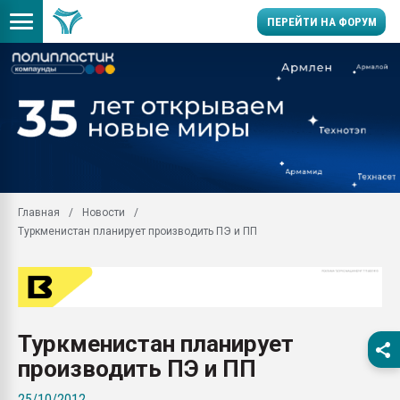
ПЕРЕЙТИ НА ФОРУМ
Продажа готового бизн
производство SPC лам
цикла
29.07.2026 ФРП помог 
заводу пластмасс" зах
ППЭ
Главная
Новости
Помощь в подборе мат
Туркменистан планирует производить ПЭ и ПП
Вакуум-формовочные 
ближайшее подмосковье
Подмосковье, Москва
28.07.2026 Автоматиза
первый план в перераб
Туркменистан планирует
пластмасс
производить ПЭ и ПП
28.07.2026 "Техноникол
ситуацией на строител
25/10/2012