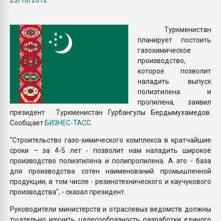
Всё, что касается выду
бутылок
Туркменистан
планирует постоить
ПЕРЕЙТИ НА 
газохимическое
производство,
которое позволит
наладить выпуск
полиэтилена и
пропилена, заявил
президент Туркменистан Гурбангулы Бердымухамедов.
Сообщает
БИЗНЕС-ТАСС
.
"Строительство газо-химического комплекса в кратчайшие
сроки – за 4-5 лет - позволит нам наладить широкое
производство полиэтилена и полипропилена. А это - база
для производства сотен наименований промышленной
продукции, в том числе - резинотехнического и каучукового
производства", - сказал президент.
Руководители министерств и отраслевых ведомств должны
тщательно изучить целесообразность разработки единого