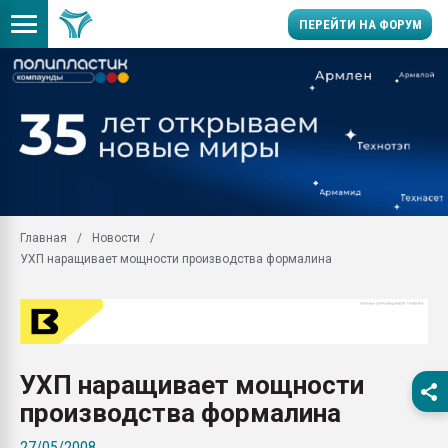
ПЕРЕЙТИ НА ФОРУМ
Помощь в подборе мат
Вакуум-формовочные 
ближайшее подмосковье
Подмосковье, Москва
28.07.2026 Автоматиза
первый план в перераб
Главная
Новости
пластмасс
УХП наращивает мощности производства формалина
28.07.2026 "Техноникол
ситуацией на строител
Всё, что касается выду
бутылок
УХП наращивает мощности
Материал поверхности 
вакуумного формовани
производства формалина
Продам отходы Компо
27/05/2008
поликарбоната и АБС-п