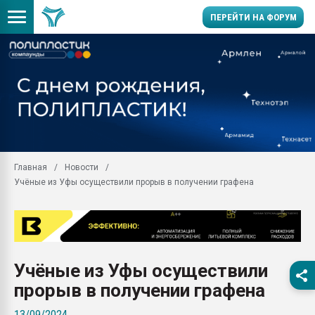
ПЕРЕЙТИ НА ФОРУМ
Помощь в подборе мат
Вакуум-формовочные 
ближайшее подмосковье
Подмосковье, Москва
28.07.2026 Автоматиза
первый план в перераб
Главная
Новости
пластмасс
Учёные из Уфы осуществили прорыв в получении графена
28.07.2026 "Техноникол
ситуацией на строител
Всё, что касается выду
бутылок
Учёные из Уфы осуществили
Материал поверхности 
вакуумного формовани
прорыв в получении графена
Продам отходы Компо
13/09/2024
поликарбоната и АБС-п