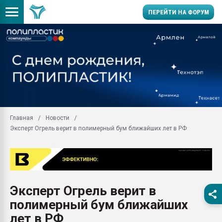
ПЕРЕЙТИ НА ФОРУМ
Помощь в подборе мат
Вакуум-формовочные 
ближайшее подмосковье
Подмосковье, Москва
28.07.2026 Автоматиза
первый план в перераб
Главная
Новости
пластмасс
Эксперт Огрель верит в полимерный бум ближайших лет в РФ
28.07.2026 "Техноникол
ситуацией на строител
Всё, что касается выду
бутылок
Эксперт Огрель верит в
Материал поверхности 
вакуумного формовани
полимерный бум ближайших
Продам отходы Компо
лет в РФ
поликарбоната и АБС-п