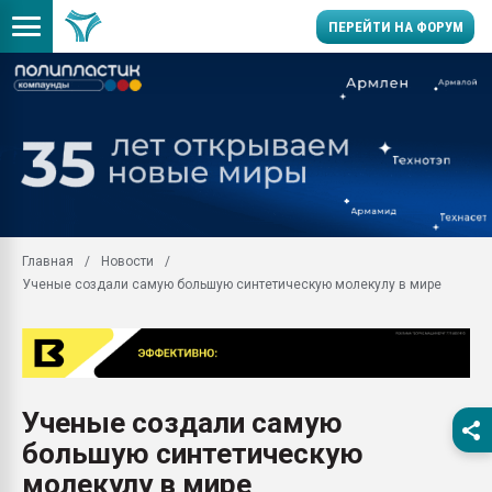
ПЕРЕЙТИ НА ФОРУМ
28.07.2026 Автоматиза
первый план в перераб
пластмасс
28.07.2026 "Техноникол
ситуацией на строител
Всё, что касается выду
Главная
Новости
бутылок
Ученые создали самую большую синтетическую молекулу в мире
Материал поверхности 
вакуумного формовани
Продам отходы Компо
поликарбоната и АБС-п
Armaloy PC/ABS-1IM че
Ученые создали самую
26.07.2022 "Сибирский т
большую синтетическую
намного дороже
молекулу в мире
Профильная литератур