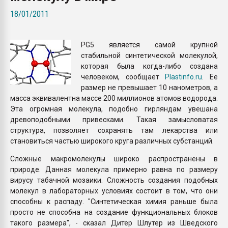
покупка, обмен
18/01/2011
ПЕРЕЙТИ НА 
P
G5 является самой крупной
стабильной синтетической молекулой,
которая была когда-либо создана
человеком, сообщает
Plastinfo.ru
. Ее
размер не превышает 10 нанометров, а
масса эквивалентна массе 200 миллионов атомов водорода.
Эта огромная молекула, подобно гирляндам увешана
древоподобными привесками. Такая замысловатая
структура, позволяет сохранять там лекарства или
становиться частью широкого круга различных субстанций.
Сложные макромолекулы широко распространены в
природе. Данная молекула примерно равна по размеру
вирусу табачной мозаики. Сложность создания подобных
молекул в лабораторных условиях состоит в том, что они
способны к распаду. "Синтетическая химия раньше была
просто не способна на создание функциональных блоков
такого размера", - сказал Дитер Шлутер из Шведского