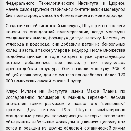
Федерального Технологического Института в Цюрихе.
Ранее, самой крупной стабильной синтетической молекулой
был полистирол, с массой в 40 миллионов атомов водорода.
Создание своей гигантской молекулы, Шлутер и его коллеги
начали со стандартной полимеризации, когда молекулы
соединяются вместе, формируя долгую цепочку. К остову из
углерода и водорода, они добавили ветви из бензольных
колец и азота, а также углерод и водород. После множества
подобных циклов, в ходе которых к уже существующим
ветвям добавлялись все новые, у них получилась
древоподобная структура. Они назвали молекулу PG5. В
общей сложности, для ее синтеза понадобилось более 170
000 химических связей, сказал Шлутер.
Клаус Муллен из Инстутута имени Макса Планка по
исследованию полимеров в Майнце, Германия, весьма
впечатлен таким размахом и назвал это "вопиющим"
трюком. Для синтеза PG5, Шлутер комбинировал
стандартные реакции полимеризации, которые позволяют
объединить небольшие молекулы в длинную цепочку или
остов и реакции из других областей органической химии