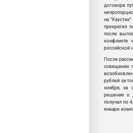
договора пу
непропорцио
на "Каустик"
прекратил п
после выпла
конфликте 
российской 
После рассм
совещании п
возобновлен
рублей за то
ноября, за
решение о д
получал по 
январе компа