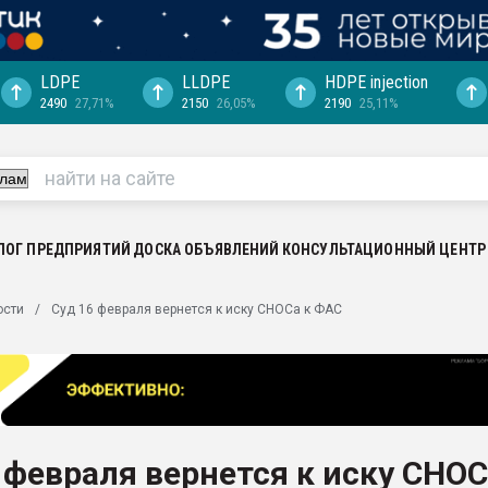
LDPE
LLDPE
HDPE injection
2490
27,71%
2150
26,05%
2190
25,11%
еса -
ината полного
"Ижевскому
ватить рынок
ЛОГ ПРЕДПРИЯТИЙ
ДОСКА ОБЪЯВЛЕНИЙ
КОНСУЛЬТАЦИОННЫЙ ЦЕНТР
ериала
машины:
ости
Суд 16 февраля вернется к иску СНОСа к ФАС
, с.-в.
ция выходит на
отке
ь" довольна
 февраля вернется к иску СНО
ьном рынке