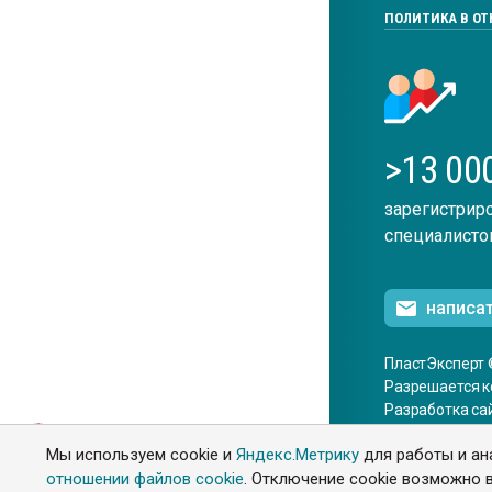
ПОЛИТИКА В О
>13 00
зарегистрир
специалисто
написа
ПластЭксперт 
Разрешается к
Разработка са
ENG
Мы используем cookie и
Яндекс.Метрику
для работы и ан
отношении файлов cookie
. Отключение cookie возможно в