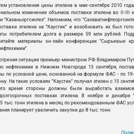
тем установления цены этилена в мае-сентябре 2010 года
нальном изменении объемов поставки этилена во II-III к
 и "Казаньоргсинтез". Напомним, что "Салаватнефтеоргсинт
оставки этилена на "Каустик" и возобновить их был гото
ты потребителем долга в размере 59 млн рублей. Под
читайте материалы он-лайн конференции "Сырьевые к
нефтехимии".
отрения ситуации премьер-министром РФ Владимиром Пу
о нефтехимии в Нижнем Новгороде 13 сентября, поста
ы по условной цене, основанной на формуле ФАС - по 19-
нну. На таких условиях "Каустик" получал этилен с 15 сентя
 это время стороны должны были выработать взаимо
олгосрочных поставках этилена. В ноябре и декабре "
4,5 тыс. тонн этилена в месяц по рекомендованным ФАС ус
ния планирует увеличить закупки до 8 тыс. тонн.
Полас