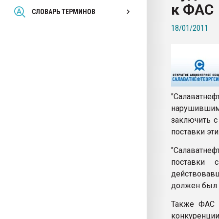
к ФАС
Всё, что касается выду
СЛОВАРЬ ТЕРМИНОВ
бутылок
18/01/2011
ПЕРЕЙТИ НА 
"Салаватнеф
нарушившим
заключить с
поставки эти
"Салаватнеф
поставки 
действовавш
должен был 
Также ФАС п
конкуренции