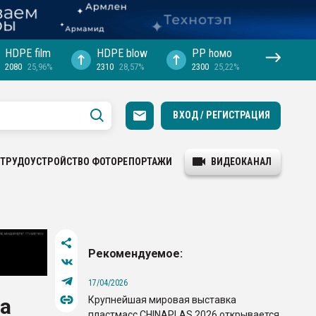
HDPE film
HDPE blow
PP hомо
2080
25,96%
2310
28,57%
2300
25,22%
ВХОД / РЕГИСТРАЦИЯ
ТРУДОУСТРОЙСТВО
ФОТОРЕПОРТАЖИ
ВИДЕОКАНАЛ
Рекомендуемое:
17/04/2026
Крупнейшая мировая выставка
Са
пластмасс CHINAPLAS 2026 открывается