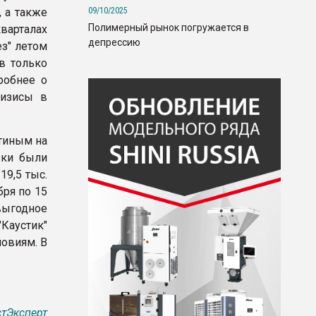
09/10/2025
, а также
Полимерный рынок погружается в
варталах
депрессию
ез" летом
в только
робнее о
ризисы в
тиным на
вки были
19,5 тыс.
бря по 15
выгодное
Каустик"
ловиям. В
тЭксперт