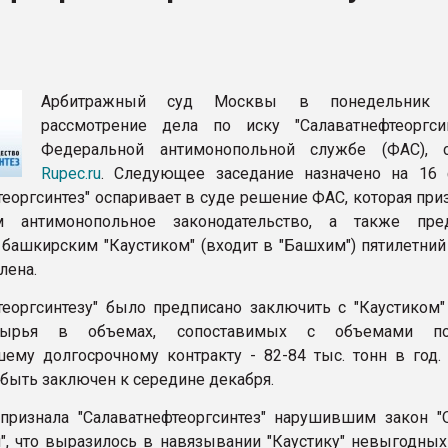
ва ПЭТ
ФОРУМ
Арбитражный суд Москвы в понедельник 
рассмотрение дела по иску "Салаватнефтеоргси
Федеральной антимонопольной службе (ФАС), 
Rupec.ru
. Следующее заседание назначено на 16 
теоргсинтез" оспаривает в суде решение ФАС, которая при
 антимонопольное законодательство, а также пред
 башкирским "Каустиком" (входит в "Башхим") пятилетний
лена.
теоргсинтезу" было предписано заключить с "Каустиком"
сырья в объемах, сопоставимых с объемами п
ему долгосрочному контракту - 82-84 тыс. тонн в год.
быть заключен к середине декабря.
ризнала "Салаватнефтеоргсинтез" нарушившим закон "
", что выразилось в навязывании "Каустику" невыгодных