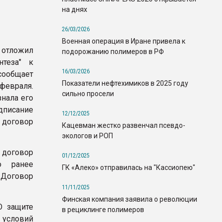
на днях
26/03/2026
Военная операция в Иране привела к
отложил
подорожанию полимеров в РФ
нтеза" к
16/03/2026
сообщает
Показатели нефтехимиков в 2025 году
февраля.
сильно просели
знала его
писание
12/12/2025
 договор
Кацевман жестко развенчал псевдо-
экологов и РОП
 договор
01/12/2025
о ранее
ГК «Алеко» отправилась на "Кассиопею"
 Договор
11/11/2025
Финская компания заявила о революции
О защите
в рециклинге полимеров
 условий