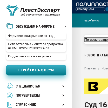
евро/тонна
Продажа готового бизн
ОБСУЖДАЕМ НА ФОРУМЕ
производство SPC лам
цикла
Формовка подкрылков из ПНД
29.07.2026 ФРП помог 
Села батарейка и слетела программа
заводу пластмасс" зах
на BMB KW22PI/1300 2006 г.в.
ППЭ
НОВОСТИ
КАТА
Поддельная смазка на рынке
Помощь в подборе мат
Вакуум-формовочные 
Главная
Нов
ПЕРЕЙТИ НА ФОРУМ
ближайшее подмосковье
Подмосковье, Москва
28.07.2026 Автоматиза
СПЕЦИАЛИСТАМ
первый план в перераб
пластмасс
ПОТРЕБИТЕЛЯМ
28.07.2026 "Техноникол
Суд 16
ситуацией на строител
СПРАВОЧНИК