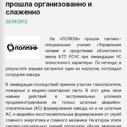
прошла организованно и
пластмасс
слаженно
28.07.2026 "Техноникол
ситуацией на строител
25/09/2012
ПЕРЕЙТИ НА 
На «ПОЛИЭФ» прошли тактико–
специальные учения «Управление
силами и средствами объектового
звена БТП РСЧС при ликвидации ЧС
техногенного характера». По легенде, в
результате взрыва загорелся один из корпусов, пострадал
сотрудник завода.
В ликвидации последствий приняли участие газоспасатели,
пожарные и медико-санитарная часть. В этот день свои
навыки действий в экстремальных условиях
продемонстрировали не только штатные аварийно-
спасательные (АС) формирования завода, но и не штатные
АС, и аварийно-восстановительные формирования от служб
главного энергетика и главного механика. На втором этапе
тактико-специальных учений проходила общая эвакуация