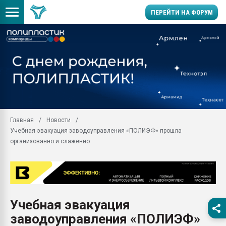
ПЕРЕЙТИ НА ФОРУМ
11.09.2020 Нанотрубки
универсальны, что рос
умельцы изготовили м
колонок полностью из 
Продажа готового бизн
производство SPC лам
цикла
Главная
Новости
Учебная эвакуация заводоуправления «ПОЛИЭФ» прошла
29.07.2026 ФРП помог 
заводу пластмасс" зах
организованно и слаженно
ППЭ
Помощь в подборе мат
Вакуум-формовочные 
ближайшее подмосковье
Подмосковье, Москва
Учебная эвакуация
заводоуправления «ПОЛИЭФ»
28.07.2026 Автоматиза
первый план в перераб