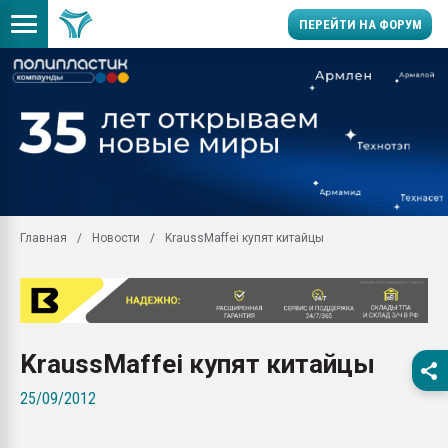
ПЕРЕЙТИ НА ФОРУМ
Продажа готового бизн
производство SPC лам
цикла
29.07.2026 ФРП помог 
заводу пластмасс" зах
ППЭ
Главная
Новости
KraussMaffei купят китайцы
Помощь в подборе мат
Вакуум-формовочные 
ближайшее подмосковье
Подмосковье, Москва
28.07.2026 Автоматиза
KraussMaffei купят китайцы
первый план в перераб
пластмасс
25/09/2012
28.07.2026 "Техноникол
ситуацией на строител