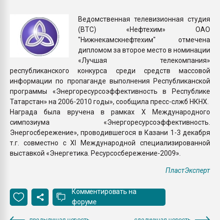
Всё, что касается выду
бутылок
Ведомственная телевизионная студия
(ВТС) «Нефтехим» ОАО
"Нижнекамскнефтехим" отмечена
ПЕРЕЙТИ НА 
дипломом за второе место в номинации
«Лучшая телекомпания»
республиканского конкурса среди средств массовой
информации по пропаганде выполнения Республиканской
программы «Энергоресурсоэффективность в Республике
Татарстан» на 2006-2010 годы», сообщила пресс-слжб НКНХ.
Награда была вручена в рамках X Международного
симпозиума «Энергоресурсоэффективность.
Энергосбережение», проводившегося в Казани 1-3 декабря
т.г. совместно с XI Международной специализированной
выставкой «Энергетика. Ресурсосбережение-2009».
ПластЭксперт
Комментировать на
форуме
предыдущая новость
следующая новость