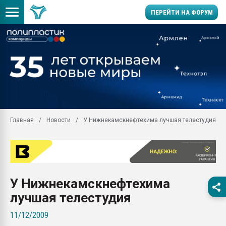
ПЕРЕЙТИ НА ФОРУМ
Продажа готового бизн
производство SPC лам
цикла
29.07.2026 ФРП помог 
заводу пластмасс" зах
ППЭ
Главная
Новости
У Нижнекамскнефтехима лучшая телестудия
Помощь в подборе мат
Вакуум-формовочные 
ближайшее подмосковье
Подмосковье, Москва
28.07.2026 Автоматиза
У Нижнекамскнефтехима
первый план в перераб
пластмасс
лучшая телестудия
28.07.2026 "Техноникол
11/12/2009
ситуацией на строител