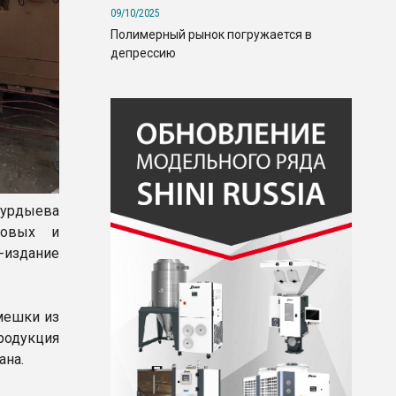
09/10/2025
Полимерный рынок погружается в
депрессию
дурдыева
новых и
-издание
мешки из
родукция
ана.