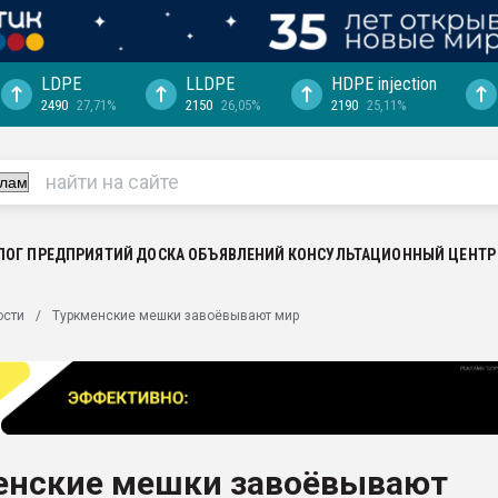
LDPE
LLDPE
HDPE injection
2490
27,71%
2150
26,05%
2190
25,11%
еса -
ината полного
"Ижевскому
ватить рынок
ЛОГ ПРЕДПРИЯТИЙ
ДОСКА ОБЪЯВЛЕНИЙ
КОНСУЛЬТАЦИОННЫЙ ЦЕНТР
ериала
машины:
ости
Туркменские мешки завоёвывают мир
, с.-в.
ция выходит на
отке
ь" довольна
енские мешки завоёвывают
ьном рынке