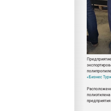
Предприяти
экспортир
полипропил
«Бизнес Тур
Расположенн
полиэтилен
предприятия 