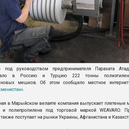
е под руководством предпринимателя Парахата Ата
овало в Россию и Турцию 222 тонны полиэтиле
еновых мешков. Об этом сообщило местное интернет
кменистан»
.
ая в Марыйском велаяте компания выпускает плетеные 
а и полипропилена под торговой маркой WEAVARO. П
также поступает на рынки Украины, Афганистана и Казахст