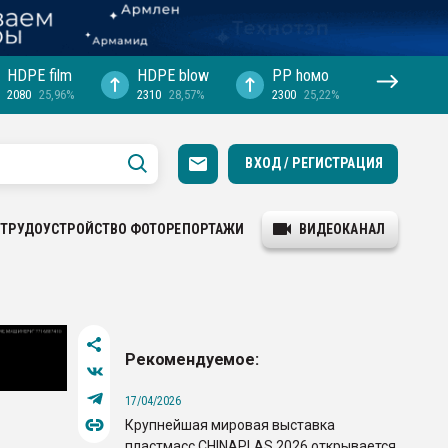
HDPE film
HDPE blow
PP hомо
2080
25,96%
2310
28,57%
2300
25,22%
ВХОД / РЕГИСТРАЦИЯ
ТРУДОУСТРОЙСТВО
ФОТОРЕПОРТАЖИ
ВИДЕОКАНАЛ
Рекомендуемое:
17/04/2026
Крупнейшая мировая выставка
пластмасс CHINAPLAS 2026 открывается