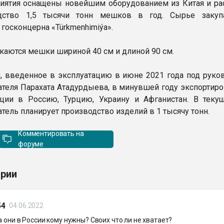
иятия оснащены новейшим оборудованием из Китая и ра
дство 1,5 тысячи тонн мешков в год. Сырье закуп
госконцерна «Türkmenhimiýa».
каются мешки шириной 40 см и длиной 90 см.
, введенное в эксплуатацию в июне 2021 года под руко
теля Парахата Атадурдыева, в минувшей году экспортиро
ции в Россию, Турцию, Украину и Афганистан. В теку
тель планирует производство изделий в 1 тысячу тонн.
Комментировать на
форуме
рии
54
04.06.2022
а они в России кому нужны? Своих что ли не хватает?