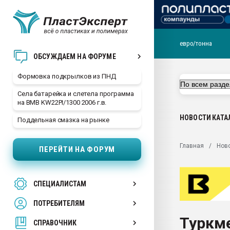
евро/тонна
Продажа готового бизн
ОБСУЖДАЕМ НА ФОРУМЕ
производство SPC лам
цикла
Формовка подкрылков из ПНД
29.07.2026 ФРП помог 
Села батарейка и слетела программа
заводу пластмасс" зах
на BMB KW22PI/1300 2006 г.в.
ППЭ
НОВОСТИ
КАТА
Поддельная смазка на рынке
Помощь в подборе мат
Вакуум-формовочные 
Главная
Нов
ПЕРЕЙТИ НА ФОРУМ
ближайшее подмосковье
Подмосковье, Москва
28.07.2026 Автоматиза
СПЕЦИАЛИСТАМ
первый план в перераб
пластмасс
ПОТРЕБИТЕЛЯМ
28.07.2026 "Техноникол
Туркм
ситуацией на строител
СПРАВОЧНИК