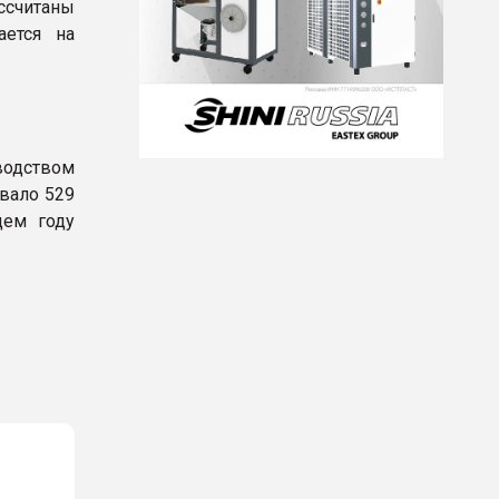
ссчитаны
ается на
водством
вало 529
щем году