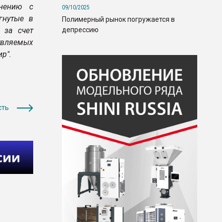
внению с
09/10/2025
гнутые в
Полимерный рынок погружается в
депрессию
 за счет
твляемых
р".
сть