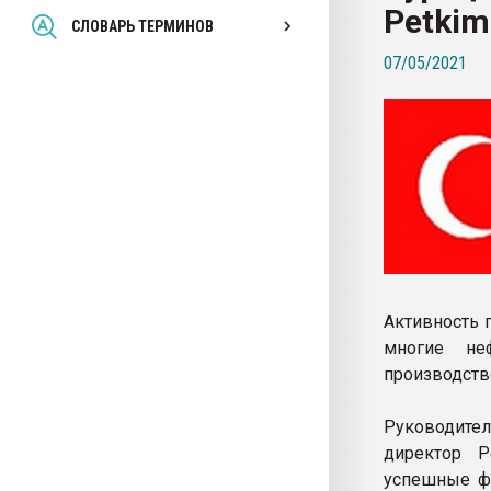
Petkim
Всё, что касается выду
СЛОВАРЬ ТЕРМИНОВ
бутылок
07/05/2021
ПЕРЕЙТИ НА 
Активность 
многие не
производств
Руководител
директор P
успешные фи