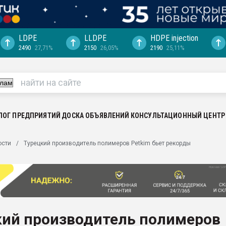
LDPE
LLDPE
HDPE injection
2490
27,71%
2150
26,05%
2190
25,11%
еса -
ината полного
"Ижевскому
ватить рынок
ЛОГ ПРЕДПРИЯТИЙ
ДОСКА ОБЪЯВЛЕНИЙ
КОНСУЛЬТАЦИОННЫЙ ЦЕНТР
ериала
машины:
ости
Турецкий производитель полимеров Petkim бьет рекорды
, с.-в.
ция выходит на
отке
ь" довольна
кий производитель полимеров
ьном рынке