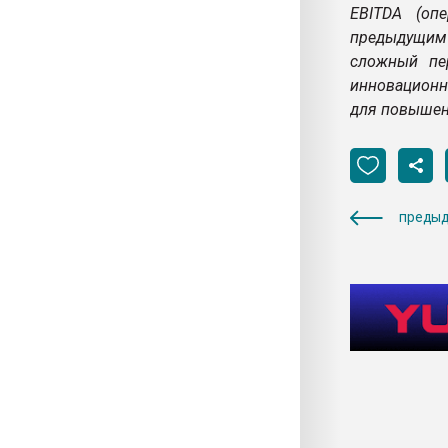
EBITDA (оп
предыдущим 
сложный пе
инновационн
для повышени
предыд