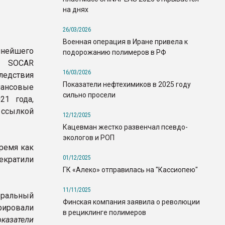
на днях
26/03/2026
Военная операция в Иране привела к
пнейшего
подорожанию полимеров в РФ
а SOCAR
16/03/2026
ледствия
Показатели нефтехимиков в 2025 году
нансовые
сильно просели
21 года,
 ссылкой
12/12/2025
Кацевман жестко развенчал псевдо-
экологов и РОП
ремя как
01/12/2025
кратили
ГК «Алеко» отправилась на "Кассиопею"
11/11/2025
еральный
Финская компания заявила о революции
ировали
в рециклинге полимеров
казатели