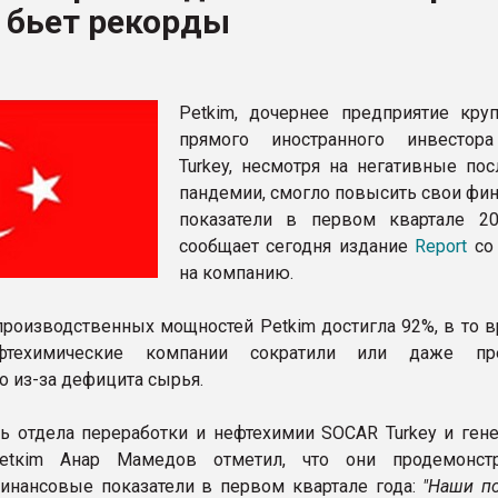
 бьет рекорды
ва ПЭТ
ФОРУМ
Petkim, дочернее предприятие кру
прямого иностранного инвестор
Turkey, несмотря на негативные пос
пандемии, смогло повысить свои фи
показатели в первом квартале 20
сообщает сегодня издание
Report
со
на компанию.
производственных мощностей Petkim достигла 92%, в то в
фтехимические компании сократили или даже пре
о из-за дефицита сырья.
ь отдела переработки и нефтехимии SOCAR Turkey и ген
etкim Анар Мамедов отметил, что они продемонстр
нансовые показатели в первом квартале года:
"Наши по